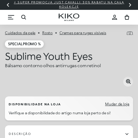
⚡ SUPER PROMOCJA JUST CAVALLI: 30% RABATU NA CAŁĄ
KOLEKCJĘ
Cuidados da pele
Rosto
Cremes para rugas visíveis
(17)
SPECIAL PROMO %
Sublime Youth Eyes
Bálsamo contorno olhos antirrugas com retinol
Mudar de loja
DISPONIBILIDADE NA LOJA
Verifique a disponibilidade do artigo numa loja perto de si!
DESCRIÇÃO