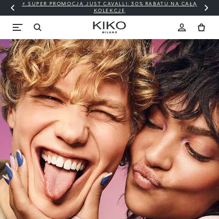
⚡ SUPER PROMOCJA JUST CAVALLI: 30% RABATU NA CAŁĄ
KOLEKCJĘ