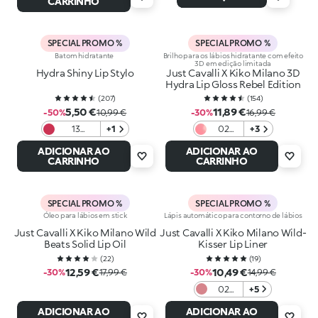
CARRINHO
SPECIAL PROMO %
SPECIAL PROMO %
Batom hidratante
Brilho para os lábios hidratante com efeito
3D em edição limitada
Hydra Shiny Lip Stylo
Just Cavalli X Kiko Milano 3D
Hydra Lip Gloss Rebel Edition
(
207
)
(
154
)
5,50 €
11,89 €
-50%
10,99 €
-30%
16,99 €
13
+1
02
+3
Magenta
Jaguar
ADICIONAR AO
ADICIONAR AO
Nectar
CARRINHO
CARRINHO
SPECIAL PROMO %
SPECIAL PROMO %
Óleo para lábios em stick
Lápis automático para contorno de lábios
Just Cavalli X Kiko Milano Wild
Just Cavalli X Kiko Milano Wild-
Beats Solid Lip Oil
Kisser Lip Liner
(
22
)
(
19
)
12,59 €
10,49 €
-30%
17,99 €
-30%
14,99 €
02
+5
Desert
ADICIONAR AO
ADICIONAR AO
Tribe