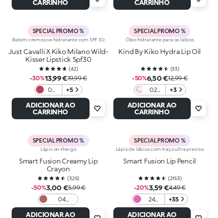
CARRINHO
CARRINHO
SPECIAL PROMO %
SPECIAL PROMO %
Batom cremoso e hidratante com SPF 30
Óleo hidratante para os lábios
Just Cavalli X Kiko Milano Wild-
Kind By Kiko Hydra Lip Oil
Kisser Lipstick Spf30
(
42
)
(
33
)
13,99 €
6,50 €
-30%
19,99 €
-50%
12,99 €
06
+5
02
+3
Stay
Kind
ADICIONAR AO
ADICIONAR AO
Wild
Kisses
CARRINHO
CARRINHO
SPECIAL PROMO %
SPECIAL PROMO %
Lápis on-the-go
Lápis de lábios com traço ultra preciso
Smart Fusion Creamy Lip
Smart Fusion Lip Pencil
Crayon
(
325
)
(
2153
)
3,00 €
3,59 €
-50%
5,99 €
-20%
4,49 €
04
24
+35
Intense
Peony
ADICIONAR AO
ADICIONAR AO
Hazelnut
Violet