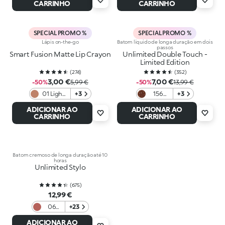
CARRINHO
CARRINHO
SPECIAL PROMO %
SPECIAL PROMO %
Lápis on-the-go
Batom líquido de longa duração em dois
passos
Smart Fusion Matte Lip Crayon
Unlimited Double Touch -
Limited Edition
(
274
)
(
352
)
3,00 €
7,00 €
-50%
5,99 €
-50%
13,99 €
01 Light
+3
156
+3
Hazelnut
Dusk
ADICIONAR AO
ADICIONAR AO
Gleams
CARRINHO
CARRINHO
Batom cremoso de longa duração até 10
horas
Unlimited Stylo
(
675
)
12,99 €
06
+23
Warm
ADICIONAR AO
Rose