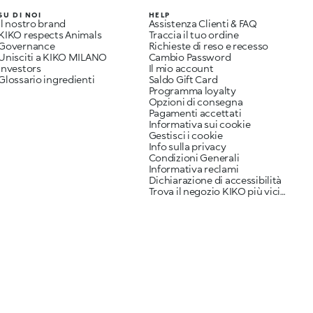
SU DI NOI
HELP
Il nostro brand
Assistenza Clienti & FAQ
KIKO respects Animals
Traccia il tuo ordine
Governance
Richieste di reso e recesso
Unisciti a KIKO MILANO
Cambio Password
Investors
Il mio account
Glossario ingredienti
Saldo Gift Card
Programma loyalty
Opzioni di consegna
Pagamenti accettati
Informativa sui cookie
Gestisci i cookie
Info sulla privacy
Condizioni Generali
Informativa reclami
Dichiarazione di accessibilità
Trova il negozio KIKO più vicino a te