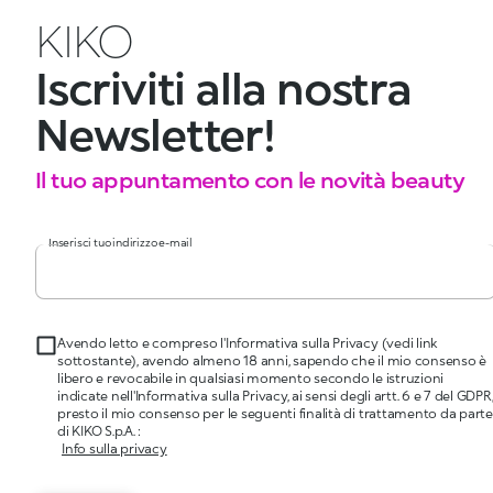
KIKO
Iscriviti alla nostra
Newsletter!
Il tuo appuntamento con le novità beauty
Inserisci tuo indirizzo e-mail
Avendo letto e compreso l'Informativa sulla Privacy (vedi link
sottostante), avendo almeno 18 anni, sapendo che il mio consenso è
libero e revocabile in qualsiasi momento secondo le istruzioni
indicate nell'Informativa sulla Privacy, ai sensi degli artt. 6 e 7 del GDPR
presto il mio consenso per le seguenti finalità di trattamento da parte
di KIKO S.p.A. :
Info sulla privacy