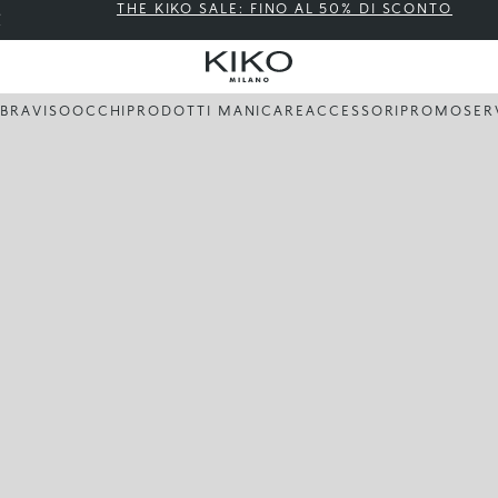
THE KIKO SALE: FINO AL 50% DI SCONTO
BBRA
VISO
OCCHI
PRODOTTI MANI
CARE
ACCESSORI
PROMO
SER