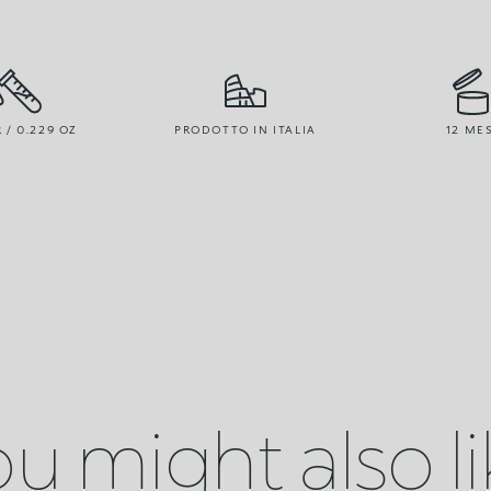
R / 0.229 OZ
PRODOTTO IN ITALIA
12 ME
u might also l