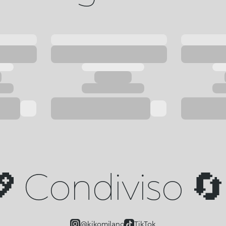
 Condiviso 🔄 
@kikomilano
TikTok