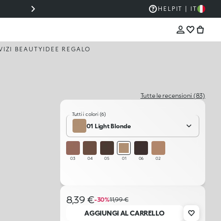
⚡ SUPER PROMO JUST CAVALLI: -30% SU TUTTA L
HELP
IT | IT
VIZI BEAUTY
IDEE REGALO
Tutte le recensioni (83)
Tutti i colori (6)
01 Light Blonde
03
04
05
01
06
02
8,39 €
-30%
11,99 €
AGGIUNGI AL CARRELLO