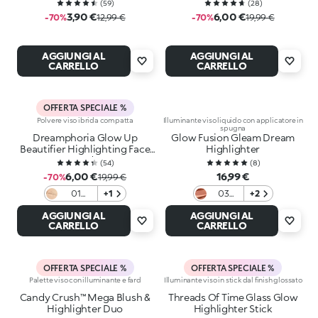
(
59
)
(
28
)
3,90 €
6,00 €
-70%
12,99 €
-70%
19,99 €
AGGIUNGI AL
AGGIUNGI AL
CARRELLO
CARRELLO
OFFERTA SPECIALE %
Polvere viso ibrida compatta
Illuminante viso liquido con applicatore in
spugna
Dreamphoria Glow Up
Glow Fusion Gleam Dream
Beautifier Highlighting Face
Highlighter
Powder
(
54
)
(
8
)
6,00 €
16,99 €
-70%
19,99 €
01
+1
03
+2
Golden
Tequila
AGGIUNGI AL
AGGIUNGI AL
Dreams
Sunset
CARRELLO
CARRELLO
OFFERTA SPECIALE %
OFFERTA SPECIALE %
Palette viso con illuminante e fard
Illuminante viso in stick dal finish glossato
Candy Crush™ Mega Blush &
Threads Of Time Glass Glow
Highlighter Duo
Highlighter Stick