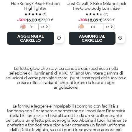
Hue Ready? Pearl-Fection
Just Cavalli X Kiko Milano Lock
Highlighter
The Glow Body Luminizer
(
3
)
(
14
)
16,09 €
18,89 €
-30%
22,99 €
-30%
26,99 €
01
+1
01
+1
Glow
Spotlight
AGGIUNGI AL
AGGIUNGI AL
with
Shine
CARRELLO
CARRELLO
it
L’effetto glow che stavi cercando è qui, racchiuso nella
selezione di illuminanti di KIKO Milano! Un'intera gamma di
soluzioni diverse per valorizzare i punti strategici del tuo viso e
creare riflessi radianti che catturano la luce da ogni
angolazione.
Le formule leggere e impalpabili scorrono con facilità, si
fondono con l’incarnato e permettono di modulare l’intensità
della brillantezza in base al tuo stile, da un velo illuminante
delicato a un effetto più scenografico. Abbina il tuo illuminante
preferito a fondotinta e cipria per ottenere un finish uniforme
dall'effetto levigato, su cui i punti luce avranno ancora più