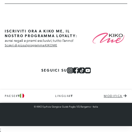
ISCRIVITI ORA A KIKO ME, IL
NOSTRO PROGRAMMA LOYALTY:
avrai regali e premi esclusivi, tutto l'anno!
Scopri di più sul programma KIKO ME
SEGUICI SU
PAESE
IT
LINGUA
IT
MODIFICA
© KIKO S.p.A via Giorgio e Guido Paglia 1/D, Bergamo - Italia
;