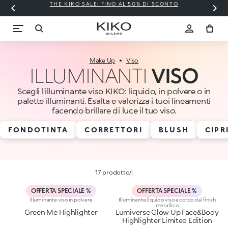
THE KIKO SALE: FINO AL 50% DI SCONTO
Make Up
Viso
ILLUMINANTI
VISO
Scegli l'illuminante viso KIKO: liquido, in polvere o in
palette illuminanti. Esalta e valorizza i tuoi lineamenti
facendo brillare di luce il tuo viso.
FONDOTINTA
CORRETTORI
BLUSH
CIPR
17 prodotto/i
OFFERTA SPECIALE %
OFFERTA SPECIALE %
Illuminante viso in polvere
Illuminante liquido viso e corpo dal finish
metallico
Green Me Highlighter
Lumiverse Glow Up Face&Body
Highlighter Limited Edition