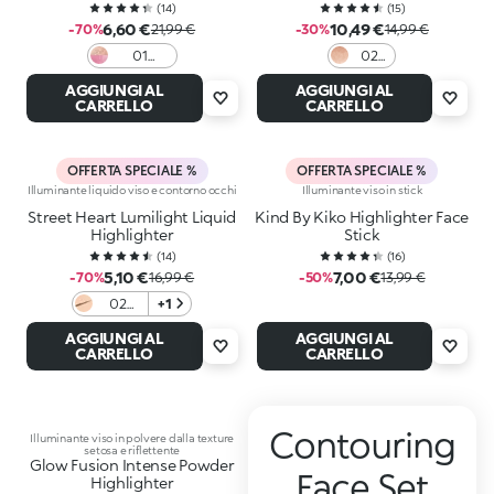
(
14
)
(
15
)
6,60 €
10,49 €
-70%
21,99 €
-30%
14,99 €
01
02
Beaming
Glass
AGGIUNGI AL
AGGIUNGI AL
Bliss
Gold
CARRELLO
CARRELLO
OFFERTA SPECIALE %
OFFERTA SPECIALE %
Illuminante liquido viso e contorno occhi
Illuminante viso in stick
Street Heart Lumilight Liquid
Kind By Kiko Highlighter Face
Highlighter
Stick
(
14
)
(
16
)
5,10 €
7,00 €
-70%
16,99 €
-50%
13,99 €
02
+1
Holo
AGGIUNGI AL
AGGIUNGI AL
Honey​
CARRELLO
CARRELLO
Contouring
Illuminante viso in polvere dalla texture
setosa e riflettente
Glow Fusion Intense Powder
Face Set
Highlighter