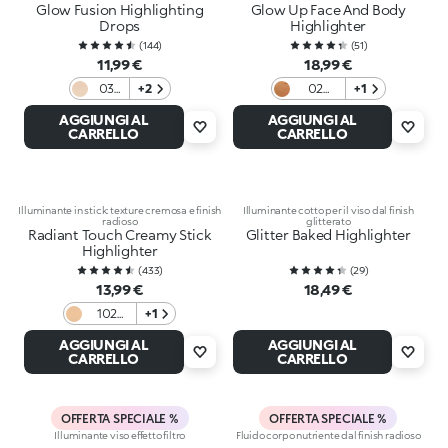
Glow Fusion Highlighting
Glow Up Face And Body
Drops
Highlighter
(
144
)
(
51
)
11,99 €
18,99 €
03
+2
02
+1
Gold
Copper
AGGIUNGI AL
AGGIUNGI AL
Mine
CARRELLO
CARRELLO
Illuminante in stick: texture cremosa e finish
Illuminante cotto per il viso dal finish
radioso
glitterato
Radiant Touch Creamy Stick
Glitter Baked Highlighter
Highlighter
(
433
)
(
29
)
13,99 €
18,49 €
102
+1
Golden
AGGIUNGI AL
AGGIUNGI AL
Biscuit
CARRELLO
CARRELLO
OFFERTA SPECIALE %
OFFERTA SPECIALE %
Illuminante viso effetto filtro
Fluido corpo nutriente dal finish radioso