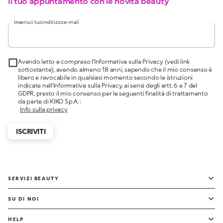
Il tuo appuntamento con le novità beauty
Inserisci tuo indirizzo e-mail
Avendo letto e compreso l'Informativa sulla Privacy (vedi link
sottostante), avendo almeno 18 anni, sapendo che il mio consenso è
libero e revocabile in qualsiasi momento secondo le istruzioni
indicate nell'Informativa sulla Privacy, ai sensi degli artt. 6 e 7 del
GDPR, presto il mio consenso per le seguenti finalità di trattamento
da parte di KIKO S.p.A. :
Info sulla privacy
ISCRIVITI
SERVIZI BEAUTY
SU DI NOI
HELP