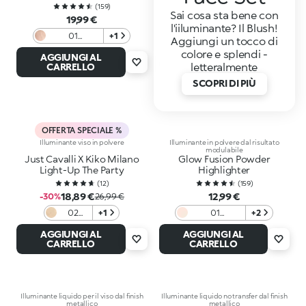
(
159
)
Sai cosa sta bene con
19,99 €
l'iiluminante? Il Blush!
01
+1
Aggiungi un tocco di
Champagne
colore e splendi -
AGGIUNGI AL
letteralmente
CARRELLO
SCOPRI DI PIÙ
OFFERTA SPECIALE %
Illuminante viso in polvere
Illuminante in polvere dal risultato
modulabile
Just Cavalli X Kiko Milano
Glow Fusion Powder
Light-Up The Party
Highlighter
(
12
)
(
159
)
18,89 €
12,99 €
-30%
26,99 €
02
+1
01
+2
Jungle
Champagne
AGGIUNGI AL
AGGIUNGI AL
Glow
CARRELLO
CARRELLO
Illuminante liquido per il viso dal finish
Illuminante liquido no transfer dal finish
metallico
metallico