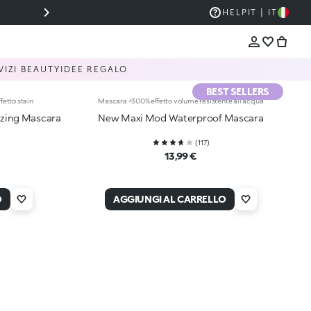
⚡ SUPER PROMO JUST CAVALLI: -30% SU TUTTA L
HELP
IT | IT
VIZI BEAUTY
IDEE REGALO
BEST SELLERS
etto stain
Mascara +300% effetto volume resistente all'acqua
izing Mascara
New Maxi Mod Waterproof Mascara
(
117
)
13,99 €
O
AGGIUNGI AL CARRELLO