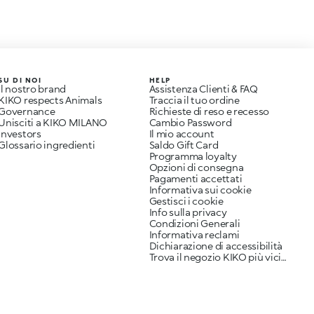
SU DI NOI
HELP
Il nostro brand
Assistenza Clienti & FAQ
KIKO respects Animals
Traccia il tuo ordine
Governance
Richieste di reso e recesso
Unisciti a KIKO MILANO
Cambio Password
Investors
Il mio account
Glossario ingredienti
Saldo Gift Card
Programma loyalty
Opzioni di consegna
Pagamenti accettati
Informativa sui cookie
Gestisci i cookie
Info sulla privacy
Condizioni Generali
Informativa reclami
Dichiarazione di accessibilità
Trova il negozio KIKO più vicino a te