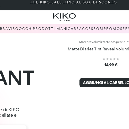
THE KIKO SALE: FINO AL 50% DI SCONTO
BBRA
VISO
OCCHI
PRODOTTI MANI
CARE
ACCESSORI
PROMO
SER
Mascara volumizzante con peptidi eff
Matte Diaries Tint Reveal Volum
14,99 €
ANT
AGGIUNGI AL CARRELL
te di KIKO
ellate e