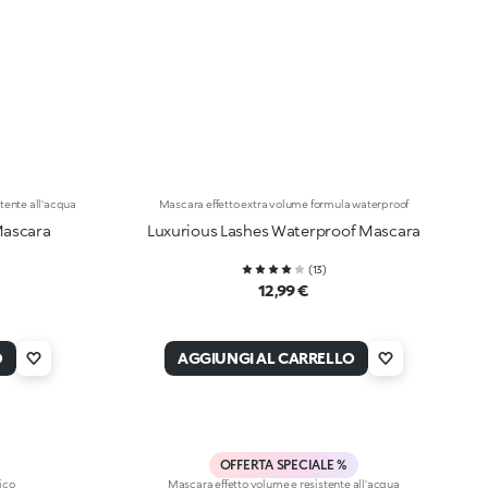
tente all'acqua
Mascara effetto extra volume formula waterproof
Mascara
Luxurious Lashes Waterproof Mascara
(
13
)
12,99 €
O
AGGIUNGI AL CARRELLO
OFFERTA SPECIALE %
ico
Mascara effetto volume e resistente all'acqua