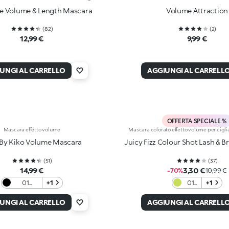
le Volume & Length Mascara
Volume Attraction
(
82
)
(
2
)
12,99 €
9,99 €
UNGI AL CARRELLO
AGGIUNGI AL CARRELL
OFFERTA SPECIALE %
Mascara effetto volume
Mascara colorato effetto volume per cigli
 By Kiko Volume Mascara
Juicy Fizz Colour Shot Lash & 
(
51
)
(
37
)
14,99 €
3,30 €
-70%
10,99 €
01
+1
01
+1
Growing
Just
Glance
in
UNGI AL CARRELLO
AGGIUNGI AL CARRELL
Lime