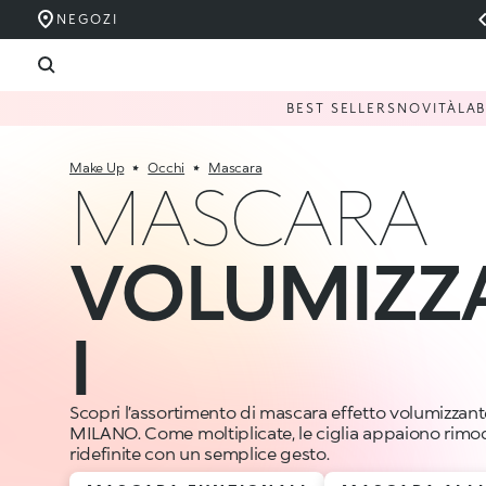
NEGOZI
BEST SELLERS
NOVITÀ
LA
Make Up
Occhi
Mascara
MASCARA
VOLUMIZZ
I
Scopri l’assortimento di mascara effetto volumizzan
MILANO. Come moltiplicate, le ciglia appaiono rimod
ridefinite con un semplice gesto.