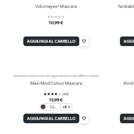
Volumeyes+ Mascara
Twistab
10,99 €
AGGIUNGI AL CARRELLO
AGGI
Mascara colorato con mini applicatore e maxi effetto volume
Maxi Mod Colour Mascara
Kind
(
412
)
13,99 €
02
+3
Brown
AGGIUNGI AL CARRELLO
AGGI