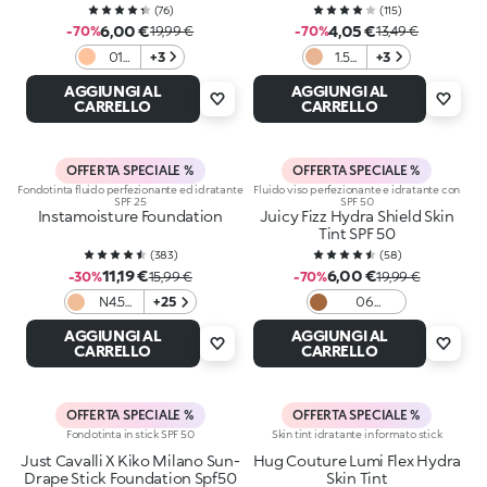
(
76
)
(
115
)
6,00 €
4,05 €
-70%
19,99 €
-70%
13,49 €
01
+3
1.5
+3
Ivory
Gold
AGGIUNGI AL
AGGIUNGI AL
CARRELLO
CARRELLO
OFFERTA SPECIALE %
OFFERTA SPECIALE %
Fondotinta fluido perfezionante ed idratante
Fluido viso perfezionante e idratante con
SPF 25
SPF 50
Instamoisture Foundation
Juicy Fizz Hydra Shield Skin
Tint SPF 50
(
383
)
(
58
)
11,19 €
6,00 €
-30%
15,99 €
-70%
19,99 €
N4.5
+25
06
Neutral
Chocolate
AGGIUNGI AL
AGGIUNGI AL
CARRELLO
CARRELLO
OFFERTA SPECIALE %
OFFERTA SPECIALE %
Fondotinta in stick SPF 50
Skin tint idratante in formato stick
Just Cavalli X Kiko Milano Sun-
Hug Couture Lumi Flex Hydra
Drape Stick Foundation Spf50
Skin Tint