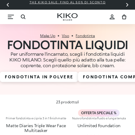
THE KIKO SALE: FINO AL 50% DI SCONTO
Make Up
Viso
Fondotinta
FONDOTINTA LIQUIDI
Per uniformare l'incarnato, scegli i fondotinta liquidi
KIKO MILANO. Scegli quello più adatto alla tua pelle:
coprente, con protezione solare, bb cream.
FONDOTINTA IN POLVERE
FONDOTINTA COMP
23 prodotto/i
OFFERTA SPECIALE %
Primer fondotinta e cipria 3 in 1 finish matte
Nuovo fondotinta fluido a lunga tenuta
Matte Diaries Triple Wear Face
Unlimited Foundation
Multitasker