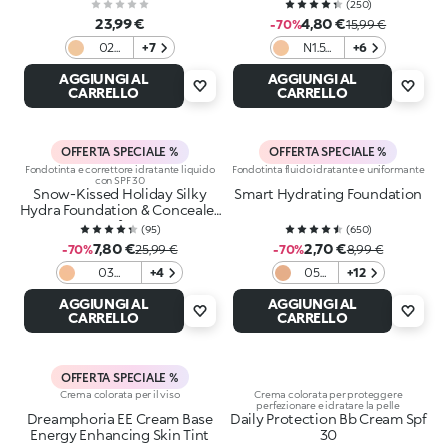
(
250
)
23,99 €
4,80 €
-70%
15,99 €
02
+7
N1.5
+6
Honey
Neutral
AGGIUNGI AL
AGGIUNGI AL
Latte
CARRELLO
CARRELLO
OFFERTA SPECIALE %
OFFERTA SPECIALE %
Fondotinta e correttore idratante liquido
Fondotinta fluido idratante e uniformante
con SPF 30
Snow-Kissed Holiday Silky
Smart Hydrating Foundation
Hydra Foundation & Concealer
Spf30
(
95
)
(
650
)
7,80 €
2,70 €
-70%
25,99 €
-70%
8,99 €
03
+4
05
+12
Blanched
Warm
AGGIUNGI AL
AGGIUNGI AL
Almond
Rose
CARRELLO
CARRELLO
OFFERTA SPECIALE %
Crema colorata per il viso
Crema colorata per proteggere
perfezionare e idratare la pelle
Dreamphoria EE Cream Base
Daily Protection Bb Cream Spf
Energy Enhancing Skin Tint
30