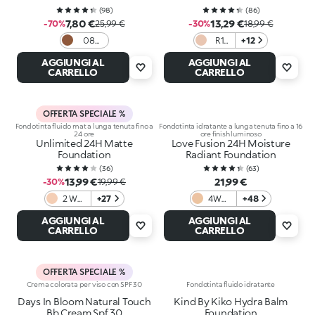
(
98
)
(
86
)
7,80 €
13,29 €
-70%
25,99 €
-30%
18,99 €
08
R1
+12
Cocoa
Rose
AGGIUNGI AL
AGGIUNGI AL
CARRELLO
CARRELLO
OFFERTA SPECIALE %
Fondotinta fluido mat a lunga tenuta fino a
Fondotinta idratante a lunga tenuta fino a 16
24 ore
ore finish luminoso
Unlimited 24H Matte
Love Fusion 24H Moisture
Foundation
Radiant Foundation
(
36
)
(
63
)
13,99 €
21,99 €
-30%
19,99 €
2 WR
+27
4WO
+48
Warm
Warm
AGGIUNGI AL
AGGIUNGI AL
Rose
Olive
CARRELLO
CARRELLO
OFFERTA SPECIALE %
Crema colorata per viso con SPF 30
Fondotinta fluido idratante
Days In Bloom Natural Touch
Kind By Kiko Hydra Balm
Bb Cream Spf 30
Foundation