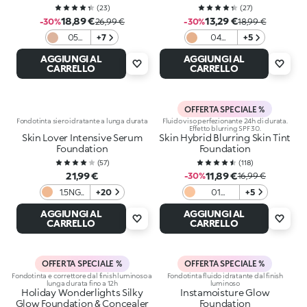
(
23
)
(
27
)
18,89 €
13,29 €
-30%
26,99 €
-30%
18,99 €
05
+7
04
+5
Pecan
Almond
AGGIUNGI AL
AGGIUNGI AL
Veil
CARRELLO
CARRELLO
OFFERTA SPECIALE %
Fondotinta siero idratante a lunga durata
Fluido viso perfezionante 24h di durata.
Effetto blurring SPF 30.
Skin Lover Intensive Serum
Skin Hybrid Blurring Skin Tint
Foundation
Foundation
(
57
)
(
118
)
21,99 €
11,89 €
-30%
16,99 €
1.5NG
+20
01
+5
Neutral
Porcelain
AGGIUNGI AL
AGGIUNGI AL
Gold
CARRELLO
CARRELLO
OFFERTA SPECIALE %
OFFERTA SPECIALE %
Fondotinta e correttore dal finish luminoso a
Fondotinta fluido idratante dal finish
lunga durata fino a 12h
luminoso
Holiday Wonderlights Silky
Instamoisture Glow
Glow Foundation & Concealer
Foundation