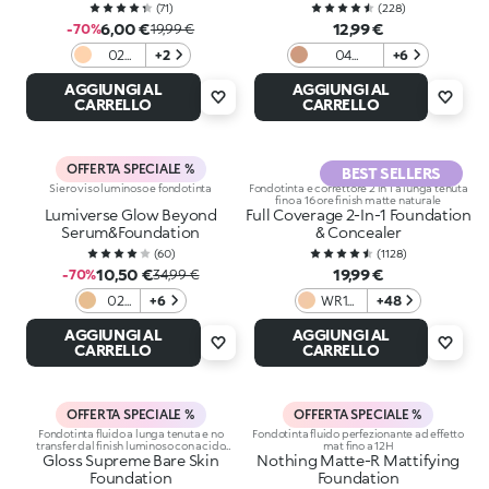
(
71
)
(
228
)
6,00 €
12,99 €
-70%
19,99 €
02
+2
04
+6
Honey
Mandorla
AGGIUNGI AL
AGGIUNGI AL
Caldo
CARRELLO
CARRELLO
OFFERTA SPECIALE %
BEST SELLERS
Siero viso luminoso e fondotinta
Fondotinta e correttore 2 in 1 a lunga tenuta
fino a 16 ore finish matte naturale
Lumiverse Glow Beyond
Full Coverage 2-In-1 Foundation
Serum&Foundation
& Concealer
(
60
)
(
1128
)
10,50 €
19,99 €
-70%
34,99 €
02
+6
WR10
+48
Ivory
Warm
AGGIUNGI AL
AGGIUNGI AL
Rose
CARRELLO
CARRELLO
OFFERTA SPECIALE %
OFFERTA SPECIALE %
Fondotinta fluido a lunga tenuta e no
Fondotinta fluido perfezionante ad effetto
transfer dal finish luminoso con acido
mat fino a 12H
Gloss Supreme Bare Skin
ialuronico
Nothing Matte-R Mattifying
Foundation
Foundation