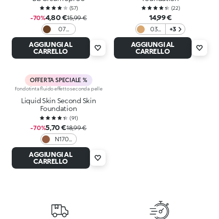
(
57
)
(
22
)
4,80 €
14,99 €
-70%
15,99 €
07
03
+3
Cocoa
Sand
AGGIUNGI AL
AGGIUNGI AL
CARRELLO
CARRELLO
OFFERTA SPECIALE %
Fondotinta fluido effetto seconda pelle
Liquid Skin Second Skin
Foundation
(
91
)
5,70 €
-70%
18,99 €
N170
Neutral
AGGIUNGI AL
CARRELLO