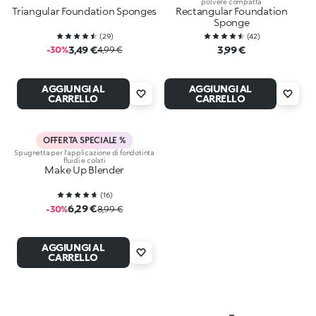
polvere compatta
Triangular Foundation Sponges
Rectangular Foundation
Sponge
(
29
)
(
42
)
3,49 €
3,99 €
-30%
4,99 €
AGGIUNGI AL
AGGIUNGI AL
CARRELLO
CARRELLO
OFFERTA SPECIALE %
Spugnetta per l’applicazione di fondotinta
fluidi e colati
Make Up Blender
(
16
)
6,29 €
-30%
8,99 €
AGGIUNGI AL
CARRELLO