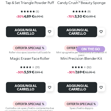
Tap & Set Triangle Powder Puff
Candy Crush™ Beauty Sponge
(
5
)
(
9
)
4,89 €
3,30 €
-30%
6,99 €
-70%
10,99 €
AGGIUNGI AL
AGGIUNGI AL
CARRELLO
CARRELLO
OFFERTA SPECIALE %
OFFERTA SPECIALE %
ON THE GO
Roller viso opacizzante riutilizzabile
Mini spugnette per fondotinta e correttori 4
pezzi
Magic Eraser Face Roller
Mini Precision Blender Kit
(
31
)
(
32
)
5,59 €
7,69 €
-30%
7,99 €
-30%
10,99 €
AGGIUNGI AL
AGGIUNGI AL
CARRELLO
CARRELLO
OFFERTA SPECIALE %
OFFERTA SPECIALE %
Custodia con specchietto contenente due
Specchietto doppio
spugnette per applicazione di fondotinta e