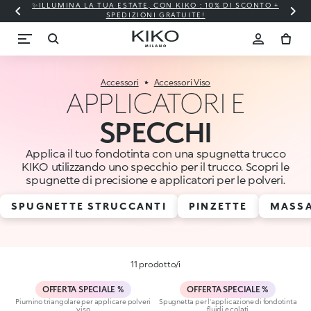
✨ILLUMINA LA TUA ESTATE, CON KIKO : 10% DI SCONTO +
SPEDIZIONI GRATUITE!
Accessori
Accessori Viso
APPLICATORI E
SPECCHI
Applica il tuo fondotinta con una spugnetta trucco
KIKO utilizzando uno specchio per il trucco. Scopri le
spugnette di precisione e applicatori per le polveri.
SPUGNETTE STRUCCANTI
PINZETTE
MASSA
11 prodotto/i
OFFERTA SPECIALE %
OFFERTA SPECIALE %
Piumino triangolare per applicare polveri
Spugnetta per l'applicazione di fondotinta
viso
fluidi e colati