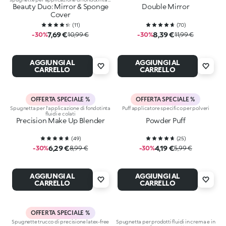
Beauty Duo: Mirror & Sponge
correttori fluidi
Double Mirror
Cover
(
11
)
(
70
)
7,69 €
8,39 €
-30%
10,99 €
-30%
11,99 €
AGGIUNGI AL
AGGIUNGI AL
CARRELLO
CARRELLO
OFFERTA SPECIALE %
OFFERTA SPECIALE %
Spugnetta per l’applicazione di fondotinta
Puff applicatore specifico per polveri
fluidi e colati
Precision Make Up Blender
Powder Puff
(
49
)
(
25
)
6,29 €
4,19 €
-30%
8,99 €
-30%
5,99 €
AGGIUNGI AL
AGGIUNGI AL
CARRELLO
CARRELLO
OFFERTA SPECIALE %
Spugnette trucco di precisione latex-free
Spugnetta per prodotti fluidi in crema e in