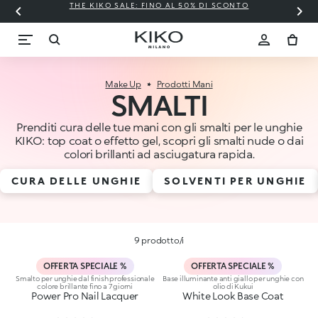
THE KIKO SALE: FINO AL 50% DI SCONTO
Make Up
Prodotti Mani
SMALTI
Prenditi cura delle tue mani con gli smalti per le unghie
KIKO: top coat o effetto gel, scopri gli smalti nude o dai
colori brillanti ad asciugatura rapida.
CURA DELLE UNGHIE
SOLVENTI PER UNGHIE
9 prodotto/i
OFFERTA SPECIALE %
OFFERTA SPECIALE %
Smalto per unghie dal finish professionale
Base illuminante anti giallo per unghie con
colore brillante fino a 7 giorni
olio di Kukui
Power Pro Nail Lacquer
White Look Base Coat