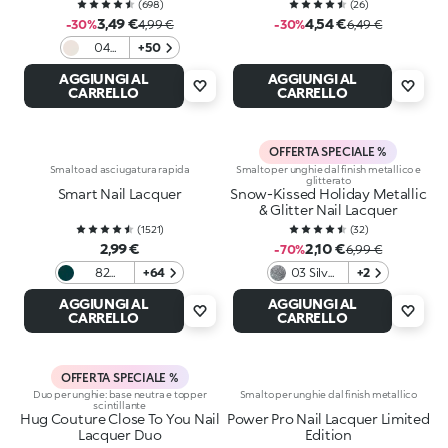
(
698
)
(
26
)
3,49 €
4,54 €
-30%
4,99 €
-30%
6,49 €
04
+50
Bianco
AGGIUNGI AL
AGGIUNGI AL
Latte
CARRELLO
CARRELLO
OFFERTA SPECIALE %
Smalto ad asciugatura rapida
Smalto per unghie dal finish metallico e
glitterato
Smart Nail Lacquer
Snow-Kissed Holiday Metallic
& Glitter Nail Lacquer
(
1521
)
(
32
)
2,99 €
2,10 €
-70%
6,99 €
82
+64
03 Silver
+2
Emerald
Stardust
AGGIUNGI AL
AGGIUNGI AL
CARRELLO
CARRELLO
OFFERTA SPECIALE %
Duo per unghie: base neutra e topper
Smalto per unghie dal finish metallico
scintillante
Hug Couture Close To You Nail
Power Pro Nail Lacquer Limited
Lacquer Duo
Edition