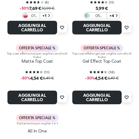
(
8
)
(
13
)
7,69 €
5,99 €
-30%
10,99 €
01
+1
05
+4
Prep
Aqua
AGGIUNGI AL
AGGIUNGI AL
And
Voltage
CARRELLO
CARRELLO
Fluff
OFFERTA SPECIALE %
OFFERTA SPECIALE %
Top coat effetto mat per unghie con olio di
Top coat effetto gel per unghie con olio di
Kukui
Kukui
Matte Top Coat
Gel Effect Top Coat
(
10
)
(
38
)
4,54 €
4,54 €
-30%
6,49 €
-30%
6,49 €
AGGIUNGI AL
AGGIUNGI AL
CARRELLO
CARRELLO
OFFERTA SPECIALE %
Trattamento per unghie 7 in 1
All In One