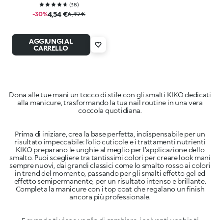
(
38
)
4,54 €
-30%
6,49 €
AGGIUNGI AL
CARRELLO
Dona alle tue mani un tocco di stile con gli smalti KIKO dedicati
alla manicure, trasformando la tua nail routine in una vera
Prima di iniziare, crea la base perfetta, indispensabile per un
risultato impeccabile: l’olio cuticole e i trattamenti nutrienti
KIKO preparano le unghie al meglio per l’applicazione dello
smalto. Puoi scegliere tra tantissimi colori per creare look mani
sempre nuovi, dai grandi classici come lo smalto rosso ai colori
in trend del momento, passando per gli smalti effetto gel ed
effetto semipermanente, per un risultato intenso e brillante.
Completa la manicure con i top coat che regalano un finish