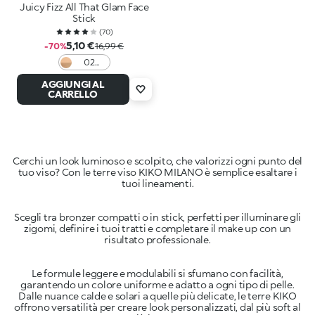
Juicy Fizz All That Glam Face
Stick
(
70
)
5,10 €
-70%
16,99 €
02
Golden
AGGIUNGI AL
Aperò
CARRELLO
Cerchi un look luminoso e scolpito, che valorizzi ogni punto del
tuo viso? Con le terre viso KIKO MILANO è semplice esaltare i
Scegli tra bronzer compatti o in stick, perfetti per illuminare gli
zigomi, definire i tuoi tratti e completare il make up con un
Le formule leggere e modulabili si sfumano con facilità,
garantendo un colore uniforme e adatto a ogni tipo di pelle.
Dalle nuance calde e solari a quelle più delicate, le terre KIKO
offrono versatilità per creare look personalizzati, dal più soft al