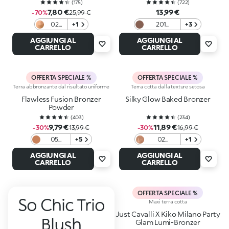
(
175
)
(
722
)
7,80 €
13,99 €
-70%
25,99 €
02
+1
201
+3
Toffee
Chocolate
AGGIUNGI AL
AGGIUNGI AL
CARRELLO
CARRELLO
OFFERTA SPECIALE %
OFFERTA SPECIALE %
Terra abbronzante dal risultato uniforme
Terra cotta dalla texture setosa
Flawless Fusion Bronzer
Silky Glow Baked Bronzer
Powder
(
403
)
(
234
)
9,79 €
11,89 €
-30%
13,99 €
-30%
16,99 €
05
+5
02
+1
Biscotto
Terracotta
AGGIUNGI AL
AGGIUNGI AL
CARRELLO
CARRELLO
OFFERTA SPECIALE %
So Chic Trio
Maxi terra cotta
Just Cavalli X Kiko Milano Party
Blush
Glam Lumi-Bronzer