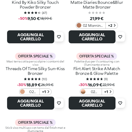
Kind By Kiko Silky Touch
Matte Diaries Bounce&Blur
Powder Bronzer
Matte Bronzer
(
47
)
9,50 €
21,99 €
-50%
18,99 €
02 Morning
+2
Brew
AGGIUNGI AL
AGGIUNGI AL
Cappuccino
CARRELLO
CARRELLO
OFFERTA SPECIALE %
OFFERTA SPECIALE %
Maxi terra cotta per scolpire i contorni del
Palette duo per il contouring con
viso
illuminante e terra
Threads Of Time Silky Sun-Kiss
Flirt Alert Strike A Match
Bronzer
Bronze & Glow Palette
(
10
)
(
9
)
18,89 €
16,09 €
-30%
26,99 €
-30%
22,99 €
02
+1
02
+1
Desert
Copper
AGGIUNGI AL
AGGIUNGI AL
Sienna
Kissed
CARRELLO
CARRELLO
OFFERTA SPECIALE %
Stick viso multiuso con terra dal finish mat e
illuminante