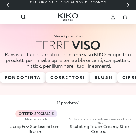
THE KIKO SALE: FINO AL 50% DI SCONTO
Make Up
Viso
TERRE
VISO
Ravviva il tuo incarnato con le terre viso KIKO. Scopri tra i
prodotti per il make up le terre abbronzanti, compatte o
in stick, per illuminare i tuoi lineamenti.
FONDOTINTA
CORRETTORI
BLUSH
CIPR
12 prodotto/i
OFFERTA SPECIALE %
Maxi terra cotta
Stick contorno viso: texture cremosa e finish
mat
Juicy Fizz Sunkissed Lumi-
Sculpting Touch Creamy Stick
Bronzer
Contour