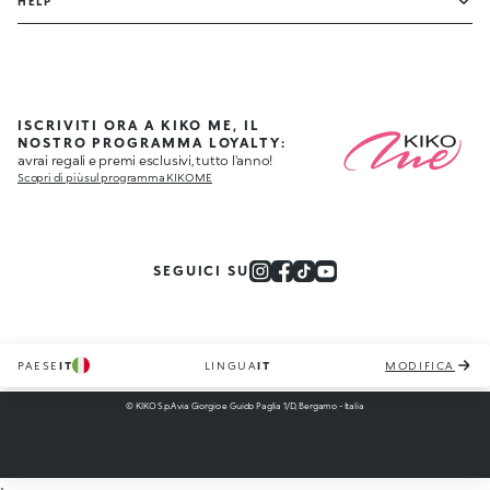
HELP
ISCRIVITI ORA A KIKO ME, IL
NOSTRO PROGRAMMA LOYALTY:
avrai regali e premi esclusivi, tutto l'anno!
Scopri di più sul programma KIKO ME
SEGUICI SU
PAESE
IT
LINGUA
IT
MODIFICA
© KIKO S.p.A via Giorgio e Guido Paglia 1/D, Bergamo - Italia
;