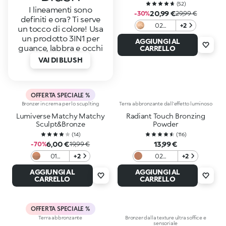
(
52
)
I lineamenti sono
20,99 €
-30%
29,99 €
definiti e ora? Ti serve
02
+2
un tocco di colore! Usa
Savanna
un prodotto 3IN1 per
AGGIUNGI AL
Toffee
guance, labbra e occhi
CARRELLO
VAI DI BLUSH
OFFERTA SPECIALE %
Bronzer in crema per lo scuplting
Terra abbronzante dall'effetto luminoso
Lumiverse Matchy Matchy
Radiant Touch Bronzing
Sculpt&Bronze
Powder
(
14
)
(
116
)
6,00 €
13,99 €
-70%
19,99 €
01
+2
02
+2
Almond
Luminous
AGGIUNGI AL
AGGIUNGI AL
Veil
Sienna
CARRELLO
CARRELLO
OFFERTA SPECIALE %
Terra abbronzante
Bronzer dalla texture ultra soffice e
sensoriale