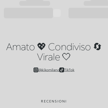
Amato 💖 Condiviso 🔄
Virale 🤍
@kikomilano
TikTok
RECENSIONI