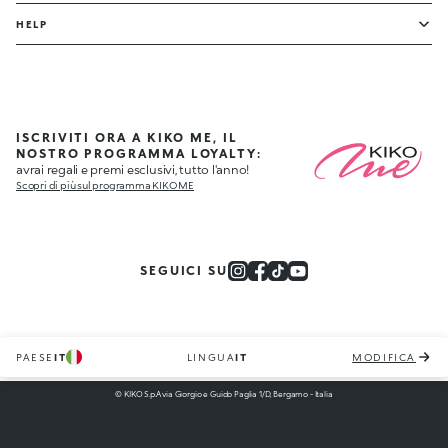
HELP
ISCRIVITI ORA A KIKO ME, IL
NOSTRO PROGRAMMA LOYALTY:
avrai regali e premi esclusivi, tutto l'anno!
Scopri di più sul programma KIKO ME
SEGUICI SU
PAESE
IT
LINGUA
IT
MODIFICA
© KIKO S.p.A via Giorgio e Guido Paglia 1/D, Bergamo - Italia