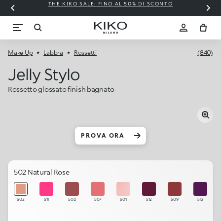
THE KIKO SALE: FINO AL 50% DI SCONTO
Make Up
Labbra
Rossetti
(840)
Jelly Stylo
Rossetto glossato finish bagnato
PROVA ORA
502 Natural Rose
502
511
508
507
501
512
509
513