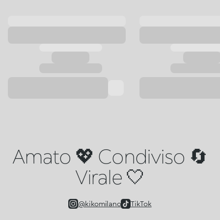
Amato 💖 Condiviso 🔄
Virale 🤍
@kikomilano
TikTok