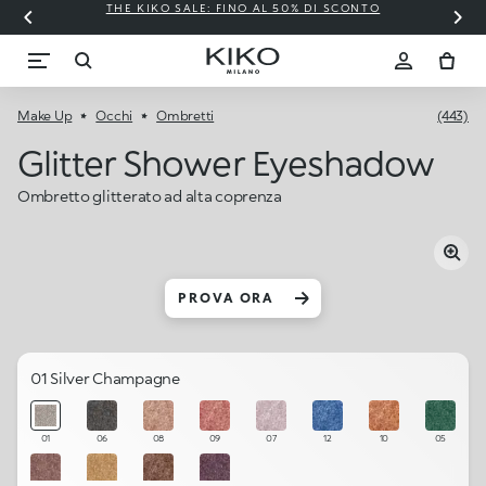
THE KIKO SALE: FINO AL 50% DI SCONTO
Make Up
Occhi
Ombretti
(443)
Glitter Shower Eyeshadow
Ombretto glitterato ad alta coprenza
PROVA ORA
01 Silver Champagne
01
06
08
09
07
12
10
05