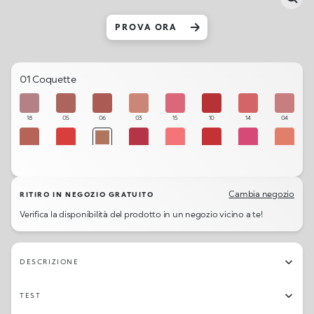
PROVA ORA
01 Coquette
18
05
06
03
15
10
14
04
02
08
01
11
13
09
16
07
17
12
Cambia negozio
RITIRO IN NEGOZIO GRATUITO
Verifica la disponibilità del prodotto in un negozio vicino a te!
DESCRIZIONE
TEST