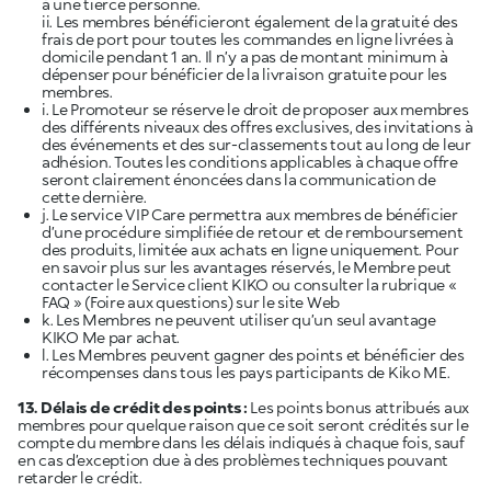
à une tierce personne.
ii. Les membres bénéficieront également de la gratuité des
frais de port pour toutes les commandes en ligne livrées à
domicile pendant 1 an. Il n’y a pas de montant minimum à
dépenser pour bénéficier de la livraison gratuite pour les
membres.
i. Le Promoteur se réserve le droit de proposer aux membres
des différents niveaux des offres exclusives, des invitations à
des événements et des sur-classements tout au long de leur
adhésion. Toutes les conditions applicables à chaque offre
seront clairement énoncées dans la communication de
cette dernière.
j. Le service VIP Care permettra aux membres de bénéficier
d’une procédure simplifiée de retour et de remboursement
des produits, limitée aux achats en ligne uniquement. Pour
en savoir plus sur les avantages réservés, le Membre peut
contacter le Service client KIKO ou consulter la rubrique «
FAQ » (Foire aux questions)
sur le site Web
k. Les Membres ne peuvent utiliser qu’un seul avantage
KIKO Me par achat.
l. Les Membres peuvent gagner des points et bénéficier des
récompenses dans tous les pays participants de Kiko ME.
13. Délais de crédit des points :
Les points bonus attribués aux
membres pour quelque raison que ce soit seront crédités sur le
compte du membre dans les délais indiqués à chaque fois, sauf
en cas d’exception due à des problèmes techniques pouvant
retarder le crédit.