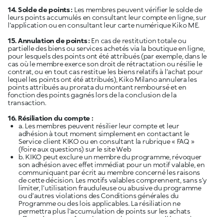
14. Solde de points :
Les membres peuvent vérifier le solde de
leurs points accumulés en consultant leur compte en ligne, sur
l’application ou en consultant leur carte numérique Kiko ME.
15. Annulation de points :
En cas de restitution totale ou
partielle des biens ou services achetés via la boutique en ligne,
pour lesquels des points ont été attribués (par exemple, dans le
cas où le membre exerce son droit de rétractation ou résilie le
contrat, ou en tout cas restitue les biens relatifs à l’achat pour
lequel les points ont été attribués), Kiko Milano annulera les
points attribués au prorata du montant remboursé et en
fonction des points gagnés lors de la conclusion de la
transaction.
16. Résiliation du compte :
a. Les membres peuvent résilier leur compte et leur
adhésion à tout moment simplement en contactant le
Service client KIKO ou en consultant la rubrique « FAQ »
(Foire aux questions)
sur le site Web
b. KIKO peut exclure un membre du programme, révoquer
son adhésion avec effet immédiat pour un motif valable, en
communiquant par écrit au membre concerné les raisons
de cette décision. Les motifs valables comprennent, sans s’y
limiter, l’utilisation frauduleuse ou abusive du programme
ou d’autres violations des Conditions générales du
Programme ou des lois applicables. La résiliation ne
permettra plus l’accumulation de points sur les achats