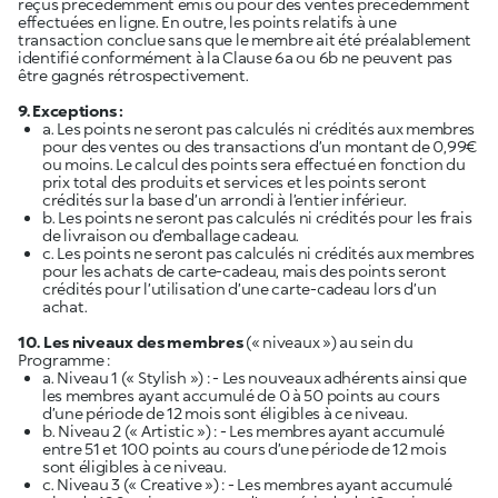
reçus précédemment émis ou pour des ventes précédemment
effectuées en ligne. En outre, les points relatifs à une
transaction conclue sans que le membre ait été préalablement
identifié conformément à la Clause 6a ou 6b ne peuvent pas
être gagnés rétrospectivement.
9. Exceptions :
a. Les points ne seront pas calculés ni crédités aux membres
pour des ventes ou des transactions d’un montant de 0,99€
ou moins. Le calcul des points sera effectué en fonction du
prix total des produits et services et les points seront
crédités sur la base d’un arrondi à l’entier inférieur.
b. Les points ne seront pas calculés ni crédités pour les frais
de livraison ou d’emballage cadeau.
c. Les points ne seront pas calculés ni crédités aux membres
pour les achats de carte-cadeau, mais des points seront
crédités pour l’utilisation d’une carte-cadeau lors d’un
achat.
10. Les niveaux des membres
(« niveaux ») au sein du
Programme :
a. Niveau 1 (« Stylish ») : - Les nouveaux adhérents ainsi que
les membres ayant accumulé de 0 à 50 points au cours
d’une période de 12 mois sont éligibles à ce niveau.
b. Niveau 2 (« Artistic ») : - Les membres ayant accumulé
entre 51 et 100 points au cours d’une période de 12 mois
sont éligibles à ce niveau.
c. Niveau 3 (« Creative ») : - Les membres ayant accumulé