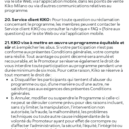
via le site Web, via l’application mobile, dans les points de vente
Kiko Milano ou via d’autres communications relatives au
programme.
20. Service client KIKO :
Pour toute question ou réclamation
concernant le programme, les membres peuvent contacter le
Service client KIKO ou consulter la rubrique « FAQ » (Foire aux
questions)
sur le site Web
ou via l’application mobile.
21. KIKO vise à mettre en œuvre un programme équitable et
sûr
et à empêcher les abus. Si votre participation n’est pas
conforme aux présentes Conditions générales, votre compte
sera résilié. Tout avantage ou point décerné sera annulé et
recouvrable, et le Promoteur se réserve également le droit de
vous interdire toute participation au programme pendant une
durée minimum de six mois. Pour cette raison, Kiko se réserve à
tout moment le droit de :
a. Disqualifier les participants qui tentent d’abuser du
programme ou qui, d’une manière ou d’une autre, ne
satisfont pas aux exigences des présentes Conditions
générales.
b. Annuler, modifier ou suspendre le Programme si celle-ci
ne peut se dérouler comme prévu pour des raisons incluant,
sans s’y limiter, la manipulation, l’intervention non
autorisée, la fraude, la malhonnêteté, les problèmes
techniques ou toute autre cause indépendante de la
volonté du Promoteur ayant pour effet de corrompre ou
d’affecter l’administration, la sécurité, l’équité, l’intégrité ou