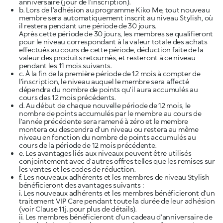
anniversaire (jour de l'inscription).
b. Lors de l’adhésion au programme Kiko Me, tout nouveau
membre sera automatiquement inscrit au niveau Stylish, où
il restera pendant une période de 30 jours.
Après cette période de 30 jours, les membres se qualifieront
pour le niveau correspondant à la valeur totale des achats
effectués au cours de cette période, déduction faite de la
valeur des produits retournés, et resteront à ce niveau
pendant les 11 mois suivants.
c. À la fin de la première période de 12 mois à compter de
l’inscription, le niveau auquel le membre sera affecté
dépendra du nombre de points qu’il aura accumulés au
cours des 12 mois précédents.
d. Au début de chaque nouvelle période de 12 mois, le
nombre de points accumulés par le membre au cours de
l’année précédente sera ramené à zéro et le membre
montera ou descendra d’un niveau ou restera au même
niveau en fonction du nombre de points accumulés au
cours de la période de 12 mois précédente.
e. Les avantages liés aux niveaux peuvent être utilisés
conjointement avec d’autres offres telles que les remises sur
les ventes et les codes de réduction.
f. Les nouveaux adhérents et les membres de niveau Stylish
bénéficieront des avantages suivants :
i. Les nouveaux adhérents et les membres bénéficieront d’un
traitement VIP Care pendant toute la durée de leur adhésion
(voir Clause 11j. pour plus de détails).
ii. Les membres bénéficieront d’un cadeau d’anniversaire de