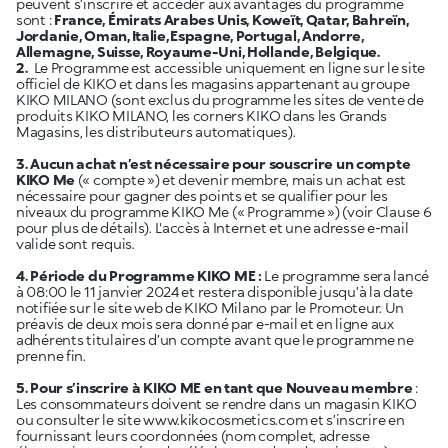
peuvent s’inscrire et accéder aux avantages du programme
sont :
France, Émirats Arabes Unis, Koweït, Qatar, Bahreïn,
Jordanie, Oman, Italie, Espagne, Portugal, Andorre,
Allemagne, Suisse, Royaume-Uni, Hollande, Belgique.
2.
Le Programme est accessible uniquement en ligne sur le site
officiel de KIKO et dans les magasins appartenant au groupe
KIKO MILANO (sont exclus du programme les sites de vente de
produits KIKO MILANO, les corners KIKO dans les Grands
Magasins, les distributeurs automatiques).
3. Aucun achat n’est nécessaire pour souscrire un compte
KIKO Me
(« compte ») et devenir membre, mais un achat est
nécessaire pour gagner des points et se qualifier pour les
niveaux du programme KIKO Me (« Programme ») (voir Clause 6
pour plus de détails). L'accès à Internet et une adresse e-mail
valide sont requis.
4. Période du Programme KIKO ME :
Le programme sera lancé
à 08:00 le 11 janvier 2024 et restera disponible jusqu’à la date
notifiée sur le site web de KIKO Milano par le Promoteur. Un
préavis de deux mois sera donné par e-mail et en ligne aux
adhérents titulaires d’un compte avant que le programme ne
prenne fin.
5. Pour s’inscrire à KIKO ME en tant que Nouveau membre
:
Les consommateurs doivent se rendre dans un magasin KIKO
ou consulter le site
www.kikocosmetics.com
et s’inscrire en
fournissant leurs coordonnées (nom complet, adresse