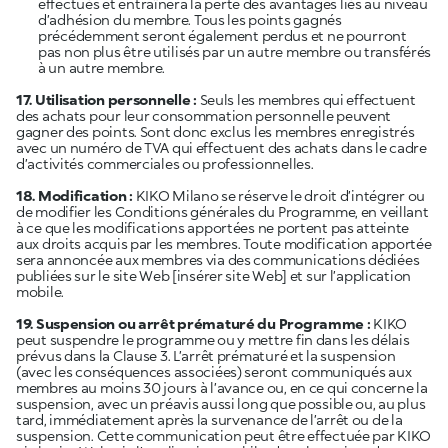
effectués et entraînera la perte des avantages liés au niveau
d’adhésion du membre. Tous les points gagnés
précédemment seront également perdus et ne pourront
pas non plus être utilisés par un autre membre ou transférés
à un autre membre.
17. Utilisation personnelle :
Seuls les membres qui effectuent
des achats pour leur consommation personnelle peuvent
gagner des points. Sont donc exclus les membres enregistrés
avec un numéro de TVA qui effectuent des achats dans le cadre
d’activités commerciales ou professionnelles.
18. Modification :
KIKO Milano se réserve le droit d’intégrer ou
de modifier les Conditions générales du Programme, en veillant
à ce que les modifications apportées ne portent pas atteinte
aux droits acquis par les membres. Toute modification apportée
sera annoncée aux membres via des communications dédiées
publiées sur le site Web [insérer site Web] et sur l’application
mobile.
19. Suspension ou arrêt prématuré du Programme :
KIKO
peut suspendre le programme ou y mettre fin dans les délais
prévus dans la Clause 3. L’arrêt prématuré et la suspension
(avec les conséquences associées) seront communiqués aux
membres au moins 30 jours à l’avance ou, en ce qui concerne la
suspension, avec un préavis aussi long que possible ou, au plus
tard, immédiatement après la survenance de l’arrêt ou de la
suspension. Cette communication peut être effectuée par KIKO