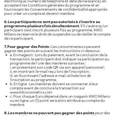
électronique, numéro de téléphone et date de naissance), en
acceptant les Conditions générales du programme et en
fournissant les Consentements de confidentialité appropriés
pour créer un compte et devenir membre.
6. Les participants ne sont pas autorisés à s’inscrire au
programme plusieurs fois simultanément.
S’il s’avère qu’un
participant s’est inscrit plusieurs fois au programme, KIKO
Milano se réserve le droit de suspendre ou de résilier le compte
de ce participant.
7. Pour gagner des Points :
Les consommateurs peuvent
gagner des points en suivant les instructions ci-dessous :
a. En magasin : Lors du paiement, avant la conclusion de la
transaction, le participant doit indiquer sa participation au
programme de l’une des manières suivantes :
i. en présentant son code QR via son appareil personnel ;
ii. en montrant l’e-mail reçu lors de l’inscription ;
iii. en fournissant l’adresse e-mail utilisée lors de
l’inscription au programme.
b. En ligne : Les membres doivent se connecter à leur
compte avant de conclure la transaction sur
www.kikocosmetics.com
c. Pour chaque Euro dépensé dans un magasin KIKO Milano
ou en ligne, un (1) point sera alors attribué au compte du
membre.
8. Les membres ne peuvent pas gagner des points
pour des