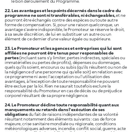
le bon déroulement du Programme.
22. Les avantages et les points décernés dans le cadre du
programme ne sont ni transférables, ni échangeables,
et ne
pourront être échangés contre des espèces ou toute autre
forme de compensation. Si, pour une raison quelconque, un
avantage s’avère indisponible, le Promoteur se réserve le droit,
à sa seule discrétion, de lui en substituer un autre ou un
élément de ce dernier d’une valeur égale ou supérieure.
23. Le Promoteur et les agences et entreprises qui lui sont
affiliées ne pourront être tenus pour responsables de
pertes
(incluant sans s’y limiter, pertes indirectes, spéciales ou
immatérielles ou pertes de profits), dépenses ou dommages,
quels qu’ils soient, encourus ou subis (qu’ils résultent ou non de
la négligence d’une personne qui qu’elle soit) en relation avec
ce programme ni avec l’acceptation ou l’utilisation des
avantages, à l’exception de toute responsabilité ne pouvant
être exclue par la loi. Rien ne saurait toutefois exclure la
responsabilité du Promoteur en cas de décès ou de préjudice
corporel résultant de sa propre négligence.
24. Le Promoteur décline toute responsabilité quant aux
manquements ou retards dans l'exécution de ses
obligations
du fait de raisons indépendantes de sa volonté
résultant notamment des éléments suivants : cas de force
majeure, crise sanitaire mondiale ou régionale, conditions
météorologiques adverses, incendie, conflit social, guerre, acte