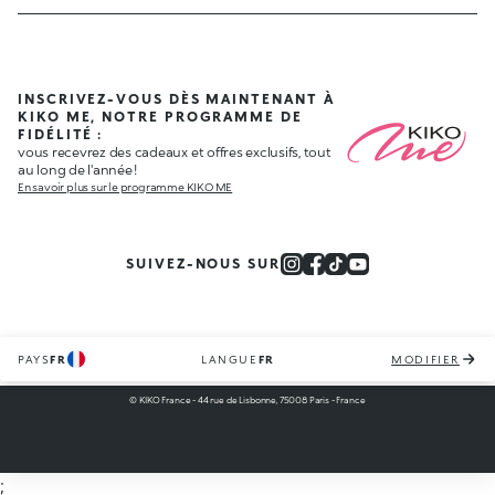
INSCRIVEZ-VOUS DÈS MAINTENANT À
KIKO ME, NOTRE PROGRAMME DE
FIDÉLITÉ :
vous recevrez des cadeaux et offres exclusifs, tout
au long de l'année !
En savoir plus sur le programme KIKO ME
SUIVEZ-NOUS SUR
PAYS
FR
LANGUE
FR
MODIFIER
© KIKO France - 44 rue de Lisbonne, 75008 Paris - France
;