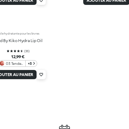
OUTER AU PANIER
AJOUTER AU PANIER
ile hydratante pour les lèvres
d By Kiko Hydra Lip Oil
(
33
)
12,99 €
03 Tender
+3
Rosewood
OUTER AU PANIER