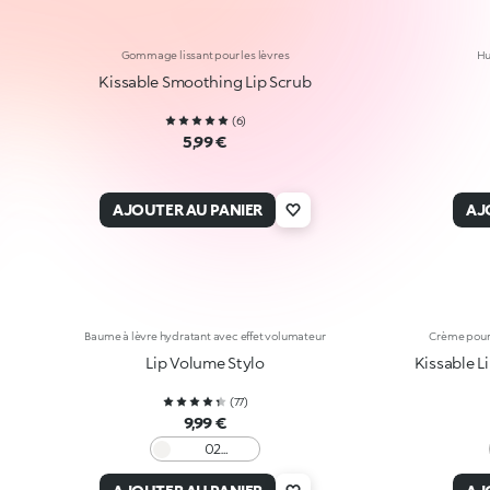
Gommage lissant pour les lèvres
Hu
Kissable Smoothing Lip Scrub
(
6
)
5,99 €
AJOUTER AU PANIER
AJ
Baume à lèvre hydratant avec effet volumateur
Crème pour 
Lip Volume Stylo
Kissable 
(
77
)
9,99 €
02
Transparent