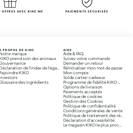
 OFFRES AVEC KIKO ME
PAIEMENTS SÉCURISÉS
A PROPOS DE KIKO
AIDE
Notre marque
Aide & FAQ
KIKO prend soin des animaux
Suivez votre commande
Gouvernance
Demander un retour
Déclaration de l'index de l'égalité professionnelle
Réinitialiser mon mot de passe
Rejoindre KIKO
Mon compte
Investors
Solde cartes-cadeaux
Glossaire des ingrédients
Programme de fidélité KIKO ME
Options de livraison
Paiements acceptés
Politique de cookies
Gestion des Cookies
Politique de confidentialité
Conditions générales de vente
Politique de traitement des réclamations
Déclaration d’accessibilité
Le magasin KIKO le plus proche