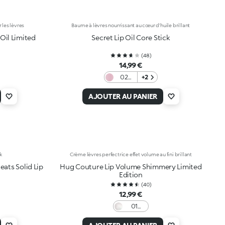
 les lèvres
Baume à lèvres nourrissant au cœur d’huile brillant
Oil Limited
Secret Lip Oil Core Stick
(
48
)
14,99 €
02
+2
Hydra
Kiss
AJOUTER AU PANIER
k
Crème lèvres perfectrice effet volume au fini brillant
lid Lip
Hug Couture Lip Volume Shimmery Limited
Edition
(
40
)
12,99 €
01
Prisma
Haze