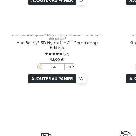
AJOUTER AU PANIER
AJ
Huile hydratante jusqu'à 10 heures pour les lèvres avec un porte-
Hu
clés exclusif
Hue Ready? 3D Hydra Lip Oil Chromapop
Kin
Edition
(
27
)
14,99 €
04
+1
Honeypot
AJOUTER AU PANIER
AJ