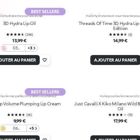
BEST SELLERS
ile hydratante pour les lèvres
Huile hydratante et nourrissante pour
3D Hydra Lip Oil
Threads Of Time 3D Hydra Lip 
Edition
(
266
)
(
6
)
13,99 €
14,99 €
03
+3
Glossed
Glass
OUTER AU PANIER
AJOUTER AU PANIER
BEST SELLERS
les lèvres perfectrice effet volumateur
Huile pour les lèvres en stic
Lip Volume Plumping Lip Cream
Just Cavalli X Kiko Milano Wild Beats So
Oil
(
65
)
(
19
)
9,99 €
17,99 €
06
+5
Sunbeam