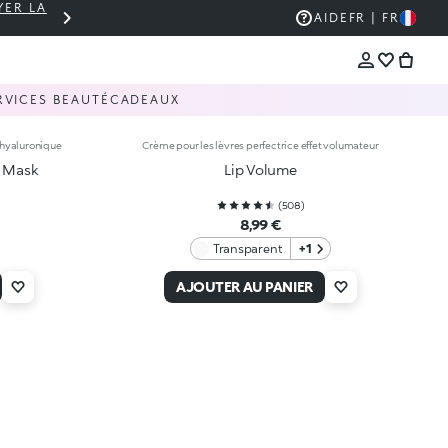
YER LA
PANIER À 30 € ? LIVRAISON OFFERTE 🚚
AIDE
FR | FR
RVICES BEAUTÉ
CADEAUX
e hyaluronique
Crème pour les lèvres perfectrice effet volumateur
p Mask
Lip Volume
(
508
)
8,99 €
Transparent
+1
AJOUTER AU PANIER