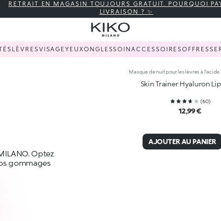
RETRAIT EN MAGASIN TOUJOURS GRATUIT. POURQUOI PA
LIVRAISON ? ✨
TÉS
LÈVRES
VISAGE
YEUX
ONGLES
SOIN
ACCESSOIRES
OFFRES
SE
Masque de nuit pour les lèvres à l'acid
Skin Trainer Hyaluron Li
(
60
)
12,99 €
AJOUTER AU PANIER
 MILANO. Optez
, nos gommages