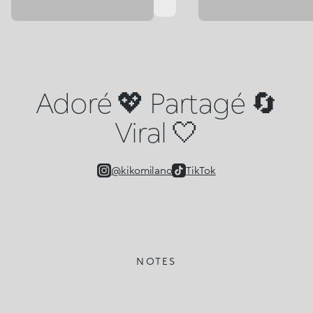
Adoré 💖 Partagé 🔄
Viral 🤍
@kikomilano
TikTok
NOTES