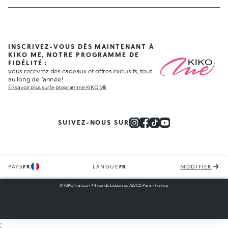
INSCRIVEZ-VOUS DÈS MAINTENANT À
KIKO ME, NOTRE PROGRAMME DE
FIDÉLITÉ :
vous recevrez des cadeaux et offres exclusifs, tout
au long de l'année !
En savoir plus sur le programme KIKO ME
SUIVEZ-NOUS SUR
PAYS
FR
LANGUE
FR
MODIFIER
© KIKO France - 44 rue de Lisbonne, 75008 Paris - France
;