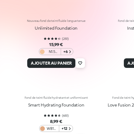
Nouveau fond de teint fluide longue tenue
Fond de tei
Unlimited Foundation
Ins
(
251
)
15,99 €
N1.5
+6
Neutral
AJOUTER AU PANIER
AJ
Fond de teint fluide hydratant et uniformisant
Fond de teint h
Smart Hydrating Foundation
Love Fusion 
(
651
)
8,99 €
WB15
+12
Warm