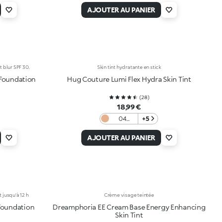
Gold
AJOUTER AU PANIER
t blur SPF 30.
Skin tint hydratante en stick
 Foundation
Hug Couture Lumi Flex Hydra Skin Tint
(
28
)
18,99 €
04
+5
Almond
AJOUTER AU PANIER
 jusqu'à 12 h
Crème visage teintée
Foundation
Dreamphoria EE Cream Base Energy Enhancing
Skin Tint