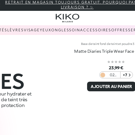
RETRAIT EN MAGASIN TOUJOURS GRATUIT. POURQUOI PA
LIVRAISON ? ✨
TÉS
LÈVRES
VISAGE
YEUX
ONGLES
SOIN
ACCESSOIRES
OFFRES
SE
Base de teint fond de teint et poudre 3 
Matte Diaries Triple Wear Face
23,99 €
DES
02
+7
Honey
Latte
AJOUTER AU PANIER
ur hydrater et
 de teint très
 protection