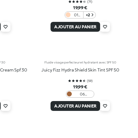
(
71
)
19,99 €
01
+2
Ivory
AJOUTER AU PANIER
F 30
Fluide visage perfecteur et hydratant avec SPF 50
 Cream Spf 30
Juicy Fizz Hydra Shield Skin Tint SPF 50
(
59
)
19,99 €
06
Chocolate
AJOUTER AU PANIER