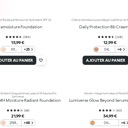
nt fluide perfecteur et hydratant SPF 25
Crème teintée pour protéger sublimer et 
tamoisture Foundation
Daily Protection Bb Cream
(
383
)
(
228
)
15,99 €
12,99 €
N1
+25
04
+6
Neutral
Warm
Almond
OUTER AU PANIER
AJOUTER AU PANIER
ydratant longue tenue jusqu’à 16 heures fini
Sérum visage lumineux et fond de
lumineux
24H Moisture Radiant Foundation
Lumiverse Glow Beyond Serum
(
64
)
(
60
)
21,99 €
34,99 €
2NR
+48
06
+6
Neutral
Cappuccino