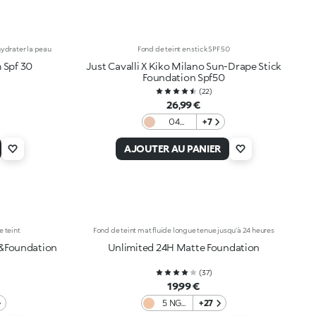
hydrater la peau
Fond de teint en stick SPF 50
 Spf 30
Just Cavalli X Kiko Milano Sun-Drape Stick
Foundation Spf50
(
22
)
26,99 €
04
+7
Almond
Drift
AJOUTER AU PANIER
 teint
Fond de teint mat fluide longue tenue jusqu’à 24 heures
&Foundation
Unlimited 24H Matte Foundation
(
37
)
19,99 €
5 NG
+27
Neutral