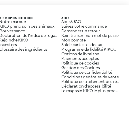
A PROPOS DE KIKO
AIDE
Notre marque
Aide & FAQ
KIKO prend soin des animaux
Suivez votre commande
Gouvernance
Demander un retour
Déclaration de l'index de l'égalité professionnelle
Réinitialiser mon mot de passe
Rejoindre KIKO
Mon compte
Investors
Solde cartes-cadeaux
Glossaire des ingrédients
Programme de fidélité KIKO ME
Options de livraison
Paiements acceptés
Politique de cookies
Gestion des Cookies
Politique de confidentialité
Conditions générales de vente
Politique de traitement des réclamations
Déclaration d’accessibilité
Le magasin KIKO le plus proche