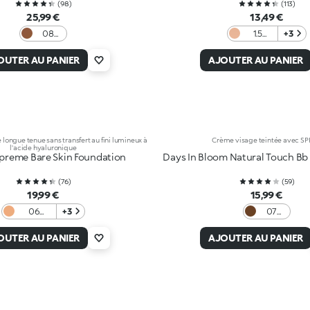
(
98
)
(
113
)
25,99 €
13,49 €
08
1.5
+3
Cocoa
Neutral
OUTER AU PANIER
AJOUTER AU PANIER
e longue tenue sans transfert au fini lumineux à
Crème visage teintée avec SP
l'acide hyaluronique
preme Bare Skin Foundation
Days In Bloom Natural Touch Bb
(
76
)
(
59
)
19,99 €
15,99 €
06
+3
07
Caramel
Cocoa
OUTER AU PANIER
AJOUTER AU PANIER