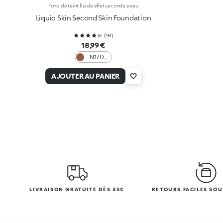
Fond de teint fluide effet seconde peau
Liquid Skin Second Skin Foundation
(
93
)
18,99 €
N170
Neutral
AJOUTER AU PANIER
LIVRAISON GRATUITE DÈS 35€
RETOURS FACILES SOU