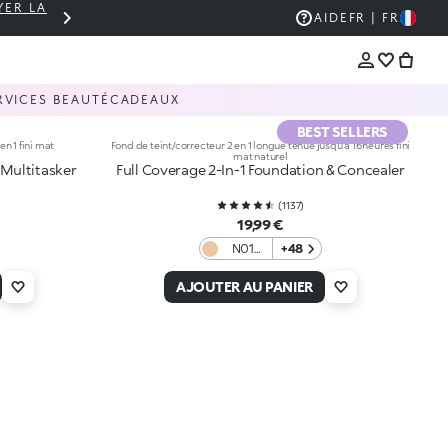
YER LA
PANIER À 30 € ? LIVRAISON OFFERTE 🚚
AIDE
FR | FR
RVICES BEAUTÉ
CADEAUX
BEST SELLERS
en 1 fini mat
Fond de teint/correcteur 2 en 1 longue tenue jusqu’à 16 heures fini
mat naturel
 Multitasker
Full Coverage 2-In-1 Foundation & Concealer
(
1137
)
19,99 €
N01
+48
Neutral
01
AJOUTER AU PANIER