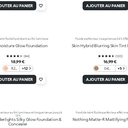
Rose
OUTER AU PANIER
AJOUTER AU PANIER
eint fluide hydratant au fini lumineux
Fluide perfecteur visage tenue 24 h. Effe
moisture Glow Foundation
Skin Hybrid Blurring Skin Tint
(
84
)
(
120
)
18,99 €
16,99 €
R2
+12
04
+5
Rose
Warm
Almond
OUTER AU PANIER
AJOUTER AU PANIER
recteur au fini lumineux et longue tenue jusqu’à
Fond de teint fluide perfecteur effet mat
12 h
erlights Silky Glow Foundation &
Nothing Matte-R Mattifying 
Concealer