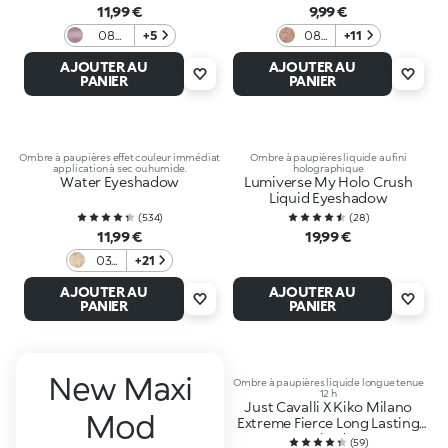
11,99 €
9,99 €
08
+5
08
+11
Dark
Into
AJOUTER AU
AJOUTER AU
Mauve
the
PANIER
PANIER
Rose
Ombre à paupières effet couleur immédiat
Ombre à paupières liquide au fini
application à sec ou humide.
holographique
Water Eyeshadow
Lumiverse My Holo Crush
Liquid Eyeshadow
(
534
)
(
28
)
11,99 €
19,99 €
03
+21
Light
AJOUTER AU
AJOUTER AU
Gold
PANIER
PANIER
New Maxi
Ombre à paupières liquide longue tenue
12 h
Just Cavalli X Kiko Milano
Mod
Extreme Fierce Long Lasting
Eyeshadow
(
59
)