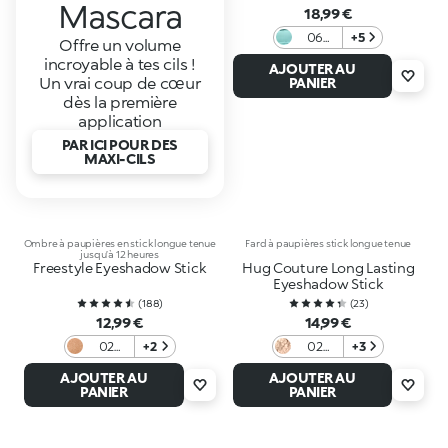
Mascara
18,99 €
06
+5
Offre un volume
Jade
incroyable à tes cils !
AJOUTER AU
Waves
Un vrai coup de cœur
PANIER
dès la première
application
PAR ICI POUR DES
MAXI-CILS
Ombre à paupières en stick longue tenue
Fard à paupières stick longue tenue
jusqu’à 12 heures
Freestyle Eyeshadow Stick
Hug Couture Long Lasting
Eyeshadow Stick
(
188
)
(
23
)
12,99 €
14,99 €
02
+2
02
+3
Bronze
Sunset
AJOUTER AU
AJOUTER AU
Sheen
PANIER
PANIER