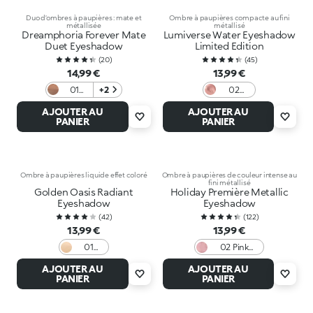
Duo d’ombres à paupières : mate et
Ombre à paupières compacte au fini
métallisée
métallisé
Dreamphoria Forever Mate
Lumiverse Water Eyeshadow
Duet Eyeshadow
Limited Edition
(
20
)
(
45
)
14,99 €
13,99 €
01
+2
02
Cocoa
Polarize
AJOUTER AU
AJOUTER AU
And
Pastel
PANIER
PANIER
Go
Ombre à paupières liquide effet coloré
Ombre à paupières de couleur intense au
fini métallisé
Golden Oasis Radiant
Holiday Première Metallic
Eyeshadow
Eyeshadow
(
42
)
(
122
)
13,99 €
13,99 €
01
02 Pink
Perfect
Monologue
AJOUTER AU
AJOUTER AU
Gold
PANIER
PANIER