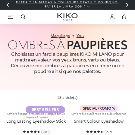
RETRAIT EN MAGASIN TOUJOURS GRATUIT. POURQUOI
PAYER LA LIVRAISON ? ✨
Maquillage
Yeux
OMBRES À
PAUPIÈRES
Choisissez un fard à paupières KIKO MILANO pour
mettre en valeur vos yeux bruns, verts ou bleus.
Découvrez nos ombres à paupières en crème ou en
poudre ainsi que nos palettes.
23 article(s)
SPECIAL PROMO %
BEST SELLERS
Ombre à paupières en stick longue tenue
Ombre à paupières à la couleur intense
jusqu’à 24 heures
Long Lasting Eyeshadow Stick
Smart Colour Eyeshadow
(
2181
)
(
997
)