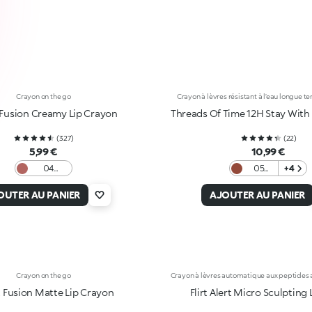
Crayon on the go
Crayon à lèvres résistant à l’eau longue te
Fusion Creamy Lip Crayon
Threads Of Time 12H Stay With 
(
327
)
(
22
)
5,99 €
10,99 €
04
05
+4
Intense
Spiced
Hazelnut
Brick
OUTER AU PANIER
AJOUTER AU PANIER
Crayon on the go
Crayon à lèvres automatique aux peptides
 Fusion Matte Lip Crayon
Flirt Alert Micro Sculpting 