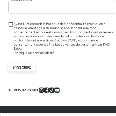
Votre adresse mail
Ayant lu et compris la Politique de Confidentialité (voir le lien ci-
dessous), étant âgé d’au moins 18 ans, sachant que mon
consentement est libre et révocable à tout moment conformément
aux instructions indiquées dans la Politique de confidentialité,
conformément aux articles 6 et 7 du RGPD, je donne mon
consentement pour les finalités suivantes du traitement par KIKO
S.p.A. :
Politique de confidentialité
S'INSCRIRE
SUIVEZ-NOUS SUR
;