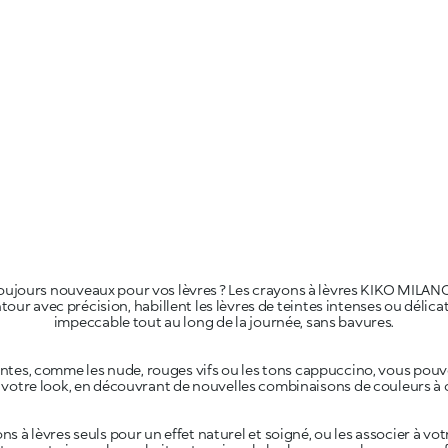
oujours nouveaux pour vos lèvres ? Les crayons à lèvres KIKO MILANO 
ontour avec précision, habillent les lèvres de teintes intenses ou déli
intes, comme les nude, rouges vifs ou les tons cappuccino, vous pou
ns à lèvres seuls pour un effet naturel et soigné, ou les associer à vo