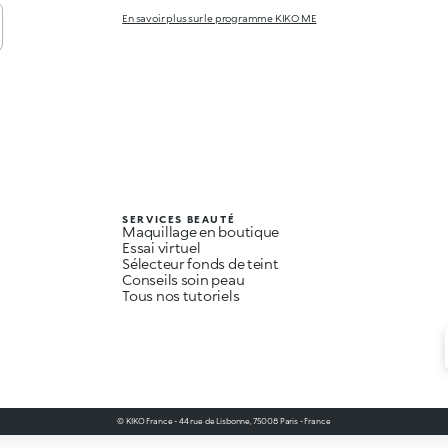
En savoir plus sur le programme KIKO ME
SERVICES BEAUTÉ
Maquillage en boutique
Essai virtuel
Sélecteur fonds de teint
Conseils soin peau
Tous nos tutoriels
© KIKO France - 44 rue de Lisbonne, 75008 Paris - France