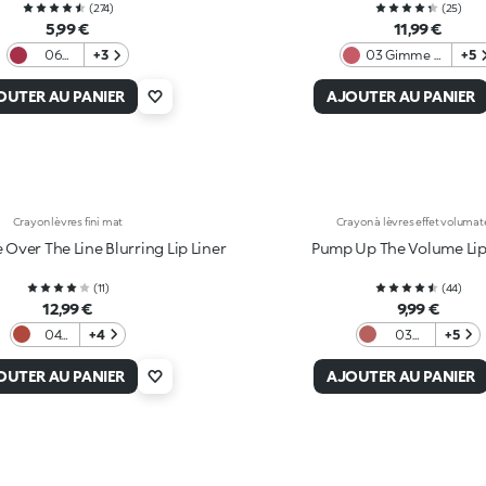
(
274
)
(
25
)
5,99 €
11,99 €
06
+3
03 Gimme A
+5
Cherry
Mauve.Ment
Red
OUTER AU PANIER
AJOUTER AU PANIER
Crayon lèvres fini mat
Crayon à lèvres effet volumat
Over The Line Blurring Lip Liner
Pump Up The Volume Lip
(
11
)
(
44
)
12,99 €
9,99 €
04
+4
03
+5
Red
Natural
Ritual
Nude
OUTER AU PANIER
AJOUTER AU PANIER