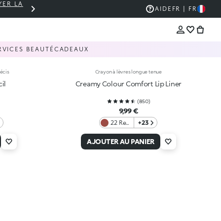
YER LA
PANIER À 30 € ? LIVRAISON OFFERTE 🚚
AIDE
FR | FR
RVICES BEAUTÉ
CADEAUX
récis
Crayon à lèvres longue tenue
il
Creamy Colour Comfort Lip Liner
(
850
)
9,99 €
22 Red
+23
Amber
AJOUTER AU PANIER