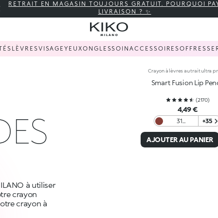
RETRAIT EN MAGASIN TOUJOURS GRATUIT. POURQUOI PA
LIVRAISON ? ✨
TÉS
LÈVRES
VISAGE
YEUX
ONGLES
SOIN
ACCESSOIRES
OFFRES
SE
Crayon à lèvres au trait ultra p
Smart Fusion Lip Penc
(
2170
)
4,49 €
DES
31
+35
Chocolate
AJOUTER AU PANIER
LANO à utiliser
otre crayon
votre crayon à