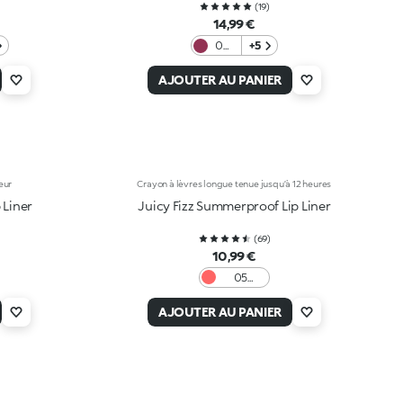
(
19
)
14,99 €
06
+5
Stay
Wild
AJOUTER AU PANIER
eur
Crayon à lèvres longue tenue jusqu’à 12 heures
 Liner
Juicy Fizz Summerproof Lip Liner
(
69
)
10,99 €
05
Pinky
Promise
AJOUTER AU PANIER