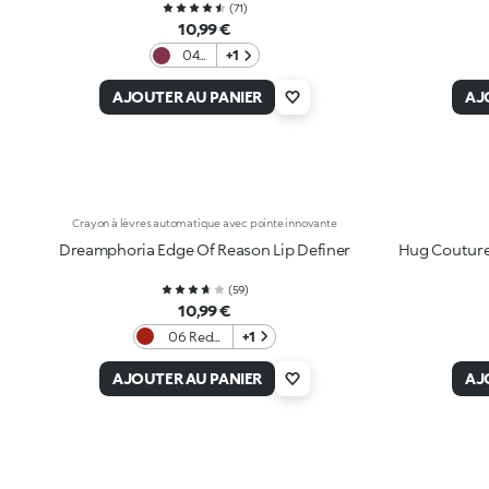
(
71
)
10,99 €
04
+1
Dusk
Berry
AJOUTER AU PANIER
AJ
Crayon à lèvres automatique avec pointe innovante
Dreamphoria Edge Of Reason Lip Definer
Hug Couture 
(
59
)
10,99 €
06 Red
+1
Obsession
AJOUTER AU PANIER
AJ