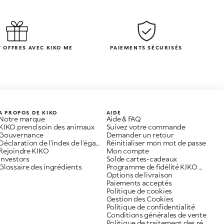
 OFFRES AVEC KIKO ME
PAIEMENTS SÉCURISÉS
A PROPOS DE KIKO
AIDE
Notre marque
Aide & FAQ
KIKO prend soin des animaux
Suivez votre commande
Gouvernance
Demander un retour
Déclaration de l'index de l'égalité professionnelle
Réinitialiser mon mot de passe
Rejoindre KIKO
Mon compte
Investors
Solde cartes-cadeaux
Glossaire des ingrédients
Programme de fidélité KIKO ME
Options de livraison
Paiements acceptés
Politique de cookies
Gestion des Cookies
Politique de confidentialité
Conditions générales de vente
Politique de traitement des réclamations