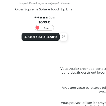
Crayon à lèvres longue tenue jusqu’à 12 heures
Gloss Supreme Sphere Touch Lip Liner
(
104
)
10,99 €
03
Dazzling
Coral
AJOUTER AU PANIER
Vous voulez créer des looks t
et fluides, ils dessinent le c
Avec une vaste palette de te
Vous pouvez utiliser les crayo