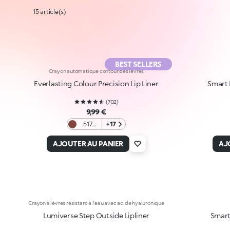
15 article(s)
BEST SELLERS
Crayon automatique contour des lèvres
Everlasting Colour Precision Lip Liner
Smart 
(
702
)
9,99 €
517
+17
Rosy
Brown
AJOUTER AU PANIER
AJ
Crayon à lèvres résistant à l'eau avec acide hyaluronique
Lumiverse Step Outside Lipliner
Smart