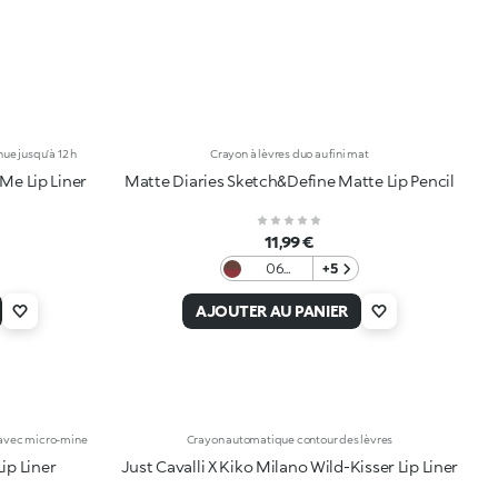
nue jusqu’à 12 h
Crayon à lèvres duo au fini mat
Me Lip Liner
Matte Diaries Sketch&Define Matte Lip Pencil
11,99 €
06
+5
Cafeteria
Mauve
AJOUTER AU PANIER
 avec micro-mine
Crayon automatique contour des lèvres
Lip Liner
Just Cavalli X Kiko Milano Wild-Kisser Lip Liner