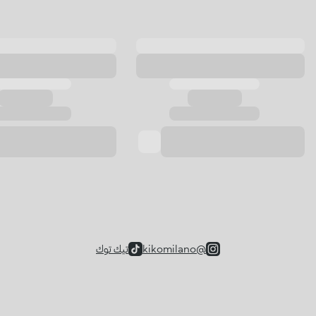
@kikomilano
تيك توك