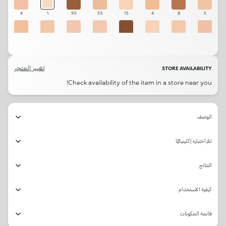
4
1
9.5
3.5
1.5
4
8
5
3.5
2
1.5
2
9.5
1.5
1.5
2.5
3.5
6
10
5.5
8
20
6
9
تغيير المتجر
STORE AVAILABILITY
Check availability of the item in a store near you!
1
2.5
6
2
الوصف
تمَّ اختباره إكلينيكيًّا
النتائج
كيفية الاستخدام
قائمة المكونات