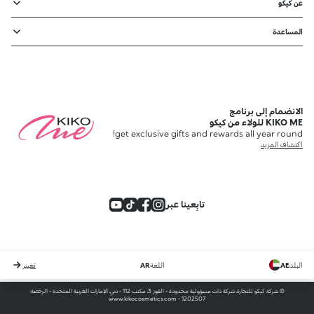
عن كيكو
المساعدة
الانضمام إلى برنامج
KIKO ME للولاء من كيكو
get exclusive gifts and rewards all year round!
اكتشاف المزيد
تابِعينا عبر
البلد
AE
اللغة
AR
تغيير
© شركة كيكو للتجارة، شركة ذات مسؤولية محدودة - القوز 3، مكتب 112 - دبي، الإمارات العربية المتحدة - الرخصة:
1202507 - www.kikocosmetics.com