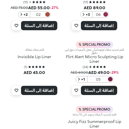
)
11
(
)
17
(
AED 55.00
AED 89.00
AED 75.00
‎-27‎%‎
‎+2
02
‎+3
06
Lightly
Stay
Yours
Wild
إضافة إلى السلة
إضافة إلى السلة
SPECIAL PROMO %
قلم تحديد شفاه أوتوماتيكي معزّز بالببتيدات مع رأسٍ
قلم شفاه شفاف
دقيق
Invisible Lip Liner
Flirt Alert Micro Sculpting Lip
Liner
)
1
(
)
24
(
AED 45.00
AED 49.00
AED 69.00
‎-29‎%‎
‎+1
05
Burgundy
Babe
إضافة إلى السلة
إضافة إلى السلة
SPECIAL PROMO %
قلم لتحديد الشفاه يدوم حتّى 12 ساعة
Juicy Fizz Summerproof Lip
Liner