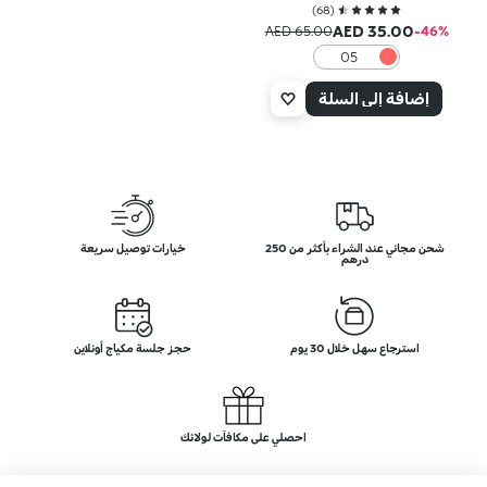
)
68
(
AED 35.00
AED 65.00
‎-46‎%‎
05
Pinky
Promise
إضافة إلى السلة
شحن مجاني عند الشراء بأكثر من 250
خيارات توصيل سريعة
درهم
استرجاع سهل خلال 30 يوم
حجز جلسة مكياج أونلاين
احصلي على مكافآت لولائك