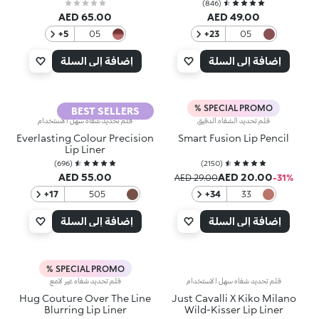
)
846
(
AED 65.00
AED 49.00
‎+5
05
‎+23
05
Library
Pinkish
Plum
Brown
إضافة إلى السلة
إضافة إلى السلة
SPECIAL PROMO %
BEST SELLERS
قلم تحديد الشفاه الدقيق
قلم تحديد شفاه سهل الاستخدام
Everlasting Colour Precision
Smart Fusion Lip Pencil
Lip Liner
)
696
(
)
2150
(
AED 55.00
AED 20.00
AED 29.00
‎-31‎%‎
‎+17
505
‎+34
33
Gingerbread
Light
Rosy
إضافة إلى السلة
إضافة إلى السلة
Brown
SPECIAL PROMO %
قلم تحديد شفاه سهل الاستخدام
قلم تحديد شفاه غير لامع
Hug Couture Over The Line
Just Cavalli X Kiko Milano
Blurring Lip Liner
Wild-Kisser Lip Liner