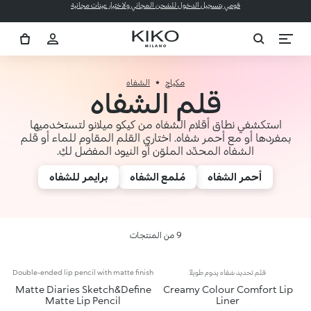
قومي بتسجيل الدخول للشحن المجاني ولاختيار عينات مجانية
مكياج
الشفاه
قلم الشفاه
استكشفي نطاق أقلام الشفاه من كيكو ميلانو لتستخدميها
بمفردها أو مع أحمر شفاه. اختاري القلم المقاوم للماء أو قلم
الشفاه المحدِّد الملوّن أو النيود المفضل لكِ.
أحمر الشفاه
مُلمع الشفاه
برايمر للشفاه
9 من المنتجات
قلم تحديد شفاه يدوم طويلاً
Double-ended lip pencil with matte finish
Matte Diaries Sketch&Define
Creamy Colour Comfort Lip
Matte Lip Pencil
Liner