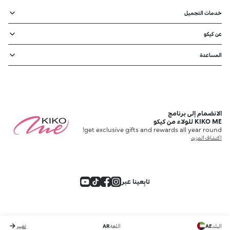
خدمات التجميل
عن كيكو
المساعدة
الانضمام إلى برنامج
KIKO ME للولاء من كيكو
get exclusive gifts and rewards all year round!
اكتشاف المزيد
تابِعينا عبر
البلد
AE
اللغة
AR
تغيير