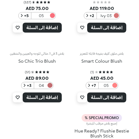
)
537
(
AED 75.00
AED 119.00
‎+5
05
‎+2
03 Ivy
Camelia
League
Red
Rosé
إضافة إلى السلة
إضافة إلى السلة
بلاش ملوّن كثيف بنتيجة قابلة للتعزيز
بلاش 3 في 1، مثالي للوجه والعينين والشفتَين
So Chic Trio Blush
Smart Colour Blush
)
51
(
)
1
(
AED 89.00
AED 45.00
‎+3
04
‎+7
05
Ruby
Coral
Bliss
إضافة إلى السلة
إضافة إلى السلة
SPECIAL PROMO %
إصبع بلاش مرطّب للبشرة
Hue Ready? Flushie Bestie
Blush Stick