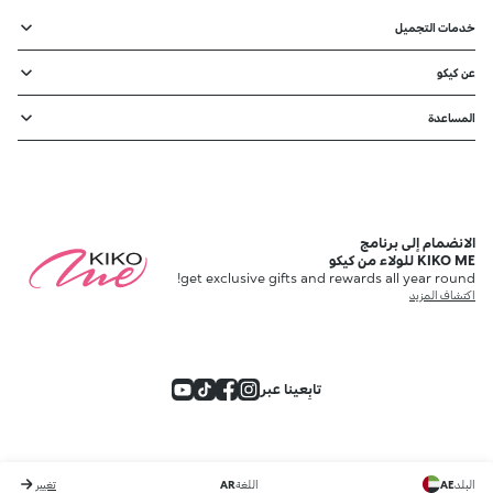
خدمات التجميل
عن كيكو
المساعدة
الانضمام إلى برنامج
KIKO ME للولاء من كيكو
get exclusive gifts and rewards all year round!
اكتشاف المزيد
تابِعينا عبر
البلد
AE
اللغة
AR
تغيير