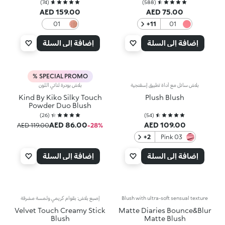
)
74
(
)
588
(
AED 159.00
AED 75.00
01
‎+11
01
Sunlit
Coral
Mocha
Rose
إضافة إلى السلة
إضافة إلى السلة
SPECIAL PROMO %
بلاش سائل مع أداة تطبيق إسفنجية
بلاش بودرة ثنائي اللون
Kind By Kiko Silky Touch
Plush Blush
Powder Duo Blush
)
26
(
)
54
(
AED 86.00
AED 109.00
AED 119.00
‎-28‎%‎
‎+2
03 Pink
Ballerina
إضافة إلى السلة
إضافة إلى السلة
Blush with ultra-soft sensual texture
إصبع بلاش: بقوام كريمي ولمسة مشرقة
Velvet Touch Creamy Stick
Matte Diaries Bounce&Blur
Blush
Matte Blush