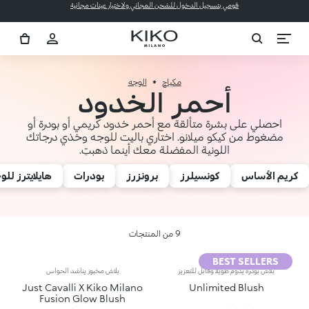
قومي بتسجيل الدخول للشحن المجاني ولاختيار عينات مجانية
مكياج
الوجه
أحمر الخدود
احصلي على بشرة متألقة مع أحمر خدود كريمي أو بودرة أو
مضغوط من كيكو ميلانو. اختاري باليت للوجه وخذي درجاتك
اللونية المفضلة معك أينما ذهبتِ.
كريم الأساس
كونسيلرز
برونزرز
بودرات
هايلايترز للو
9 من المنتجات
BEST SELLERS
بلاش بودرة يدوم طويلاً وقابل للتعزيز
بلاش مخبوز يناشد الحواس
Just Cavalli X Kiko Milano
Unlimited Blush
Fusion Glow Blush