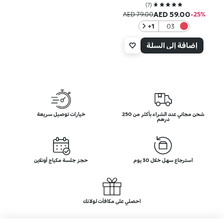
)
7
(
AED 59.00
AED 79.00
‎-25‎%‎
‎+1
03
Red-
y to
إضافة إلى السلة
Paint
شحن مجاني عند الشراء بأكثر من 250
خيارات توصيل سريعة
درهم
استرجاع سهل خلال 30 يوم
حجز جلسة مكياج أونلاين
احصلي على مكافآت لولائك