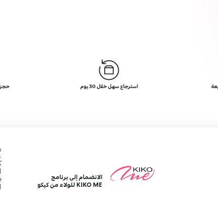
عة
استرجاع سهل خلال 30 يوم
حجز ج
ع
ع
ك
ا
الانضمام إلى برنامج
e
KIKO ME للولاء من كيكو
ا