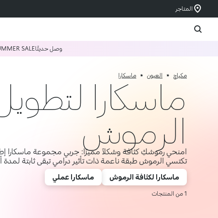
المتاجر
وصل حديثًا
UMMER SALE
مكياج
العيون
ماسكارا
ماسكارا لتطويل
الرموش
امنحي رموشكِ كثافة وشكلاً مميزًا: جربي مجموعة ماسكارا إط
تكتسي الرموش طبقة ناعمة ذات تأثير درامي تبقى ثابتة لمدة أ
ماسكارا لكثافة الرموش
ماسكارا عملي
1 من المنتجات