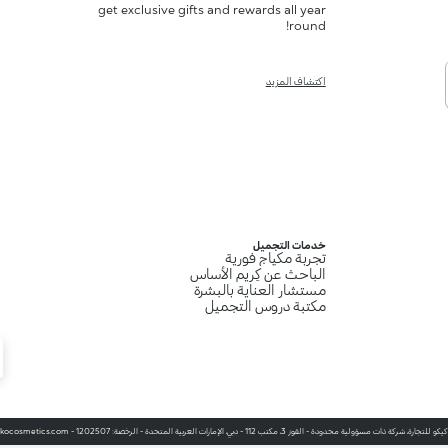
get exclusive gifts and rewards all year
round!
اكتشاف المزيد
خدمات التجميل
تجربة مكياج فورية
الباحث عن كِريم الأساس
مستشار العناية بالبشرة
مكتبة دروس التجميل
شركة ذات مسؤولية محدودة - القوز 3، مكتب 112 - دبي، الإمارات العربية المتحدة - الرخصة: 1202507 - www.kikocosmetics.com