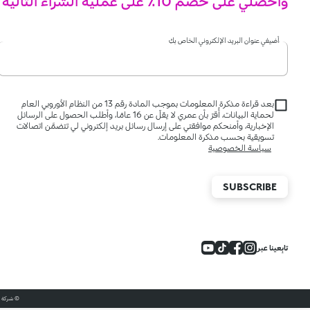
واحصلي على خصم 10٪ على عملية الشراء التالية
أضيفي عنوان البريد الإلكتروني الخاص بكِ
بعد قراءة مذكرة المعلومات بموجب المادة رقم 13 من النظام الأوروبي العام
لحماية البيانات، أُقرّ بأن عمري لا يقلّ عن 16 عامًا، وأطلب الحصول على الرسائل
الإخبارية، وأمنحكم موافقتي على إرسال رسائل بريد إلكتروني لي تتضمَّن اتصالات
تسويقية بحسب مذكرة المعلومات.
سياسة الخصوصية
SUBSCRIBE
تابِعينا عبر
© شركة كيكو للتجارة، 