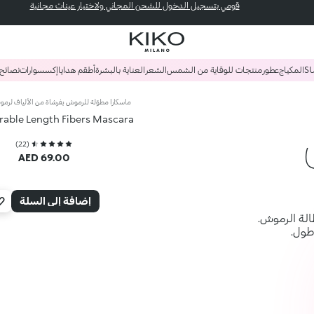
قومي بتسجيل الدخول للشحن المجاني ولاختيار عينات مجانية
S
المكياج
عطور
منتجات للوقاية من الشمس
الشعر
العناية بالبشرة
أطقم هدايا
إكسسوارات
نصائح
ماسكارا مطوّلة للرموش بفرشاة من الألياف لرم
able Length Fibers Mascara
)
22
(
AED 69.00
إضافة إلى السلة
الة الرموش.
طول.