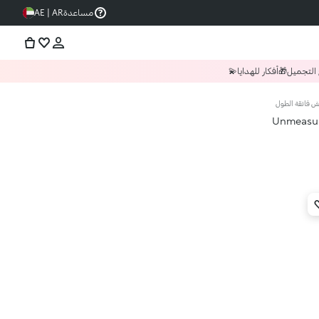
مساعدة
AE | AR
 التجميل
🎁أفكار للهدايا💫
وش فائقة الطول
Unmeasur