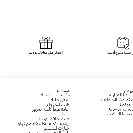
لسة مكياج أونلاين
احصلي على مكافآت لولائك
ن كيكو
المساعدة
لامتنا التجارية
مركز خدمة العملاء
يكو تقدِّر الحيوانات
تتبعي طلبك
لحوكمة
طلب استرجاع
Governanc
إعادة ظبط كلمة المرور
نضموا إلى كيكو
حسابي
رصيد بطاقة الهدايا
برنامج Kiko Me للولاء من كيكو
خيارات التسليم
طرق الدفع المقبولة لدينا