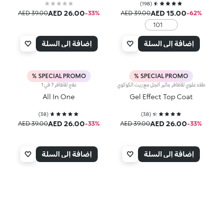
)
198
(
AED 26.00
AED 15.00
AED 39.00
‎-33‎%‎
AED 39.00
‎-62‎%‎
101
White
إضافة إلى السلة
إضافة إلى السلة
SPECIAL PROMO %
SPECIAL PROMO %
طلاء علوي للأظافر بتأثير الجِل مع زيت الكوكوي
علاج للأظافر 7 في 1
All In One
Gel Effect Top Coat
)
38
(
)
38
(
AED 26.00
AED 26.00
AED 39.00
‎-33‎%‎
AED 39.00
‎-33‎%‎
إضافة إلى السلة
إضافة إلى السلة