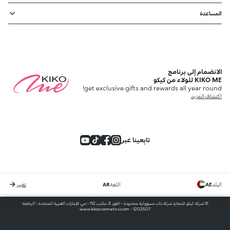
المساعدة
الانضمام إلى برنامج
KIKO ME للولاء من كيكو
get exclusive gifts and rewards all year round!
اكتشاف المزيد
تابِعينا عبر
البلد
AE
اللغة
AR
تغيير
© شركة كيكو للتجارة، شركة ذات مسؤولية محدودة - القوز 3، مكتب 112 - دبي، الإمارات العربية المتحدة - الرخصة:
1202507 - www.kikocosmetics.com