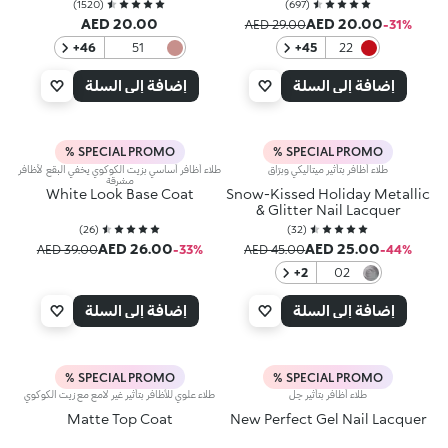
)
1520
(
)
697
(
AED 20.00
AED 20.00
AED 29.00
‎-31‎%‎
‎+46
51
‎+45
22
Pearly
Red
Medium
إضافة إلى السلة
إضافة إلى السلة
Nude
SPECIAL PROMO %
SPECIAL PROMO %
طلاء أظافر بتأثير ميتاليكي وبرّاق
طلاء أظافر أساسي بزيت الكوكوي يخفي البقع لأظافر
مشرقة
White Look Base Coat
Snow-Kissed Holiday Metallic
& Glitter Nail Lacquer
)
26
(
)
32
(
AED 26.00
AED 25.00
AED 39.00
‎-33‎%‎
AED 45.00
‎-44‎%‎
‎+2
02
Icy
Allure
إضافة إلى السلة
إضافة إلى السلة
SPECIAL PROMO %
SPECIAL PROMO %
طلاء أظافر بتأثير جِل
طلاء علوي للأظافر بتأثير غير لامع مع زيت الكوكوي
Matte Top Coat
New Perfect Gel Nail Lacquer