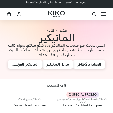
قومي بتسجيل الدخول للشحن المجاني ولاختيار عينات مجانية
مكياج
الأيدي
المانيكير
اعتني بيديك مع منتجات المانيكير من كيكو ميلانو. سواء كانت
طبقة علوية أو طبقة جل، اختاري بين منتجات المانيكير النيود
والملونة سريعة الجفاف.
العناية بالأظافر
مزيل المانيكير
المانيكير الفرنسي
8 من المنتجات
SPECIAL PROMO %
طلاء أظافر بلمسة احترافيّة مع لون مشرق يدوم حتى
طلاء أظافر سريع الجفاف
7 أيام
Smart Nail Lacquer
Power Pro Nail Lacquer