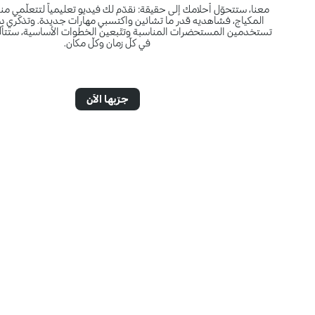
معنا، ستتحوّل أحلامك إلى حقيقة: نقدّم لك فيديو تعليمياً لتتعلّمي من
المكياج، فشاهديه قدر ما تشائين واكتسبي مهارات جديدة. وتذكّري دوم
تستخدمين المستحضرات المناسبة وتتّبعين الخطوات الأساسية، ستتألّق
في كلّ زمان وكلّ مكان.
جرّبها الآن