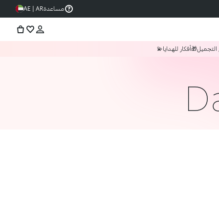
مساعدة
AE | AR
 التجميل
🎁أفكار للهدايا💫
D