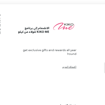
ع
ع
ك
ا
الانضمام إلى برنامج
e
KIKO ME للولاء من كيكو
ا
get exclusive gifts and rewards all year
round!
اكتشاف المزيد