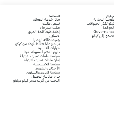
ن كيكو
المساعدة
لامتنا التجارية
مركز خدمة العملاء
يكو تقدِّر الحيوانات
تتبعي طلبك
لحوكمة
طلب استرجاع
Governanc
إعادة ظبط كلمة المرور
نضموا إلى كيكو
حسابي
رصيد بطاقة الهدايا
برنامج Kiko Me للولاء من كيكو
خيارات التسليم
طرق الدفع المقبولة لدينا
سياسة ملفات تعريف الارتباط
إدارة ملفات تعريف الارتباط
سياسة الخصوصية
الأحكام والشروط
سياسة الدعم والشكوى
بيان إمكانية الوصول
البحث عن أقرب متجر كيكو ميلانو