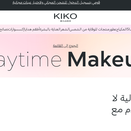
قومي بتسجيل الدخول للشحن المجاني ولاختيار عينات مجانية
S
المكياج
عطور
منتجات للوقاية من الشمس
الشعر
العناية بالبشرة
أطقم هدايا
إكسسوارات
نصائح
الرجوع إلى القائمة
aytime
Make
ة لا
ءم مع