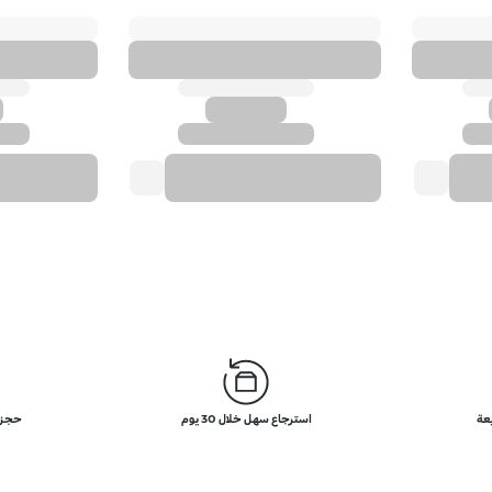
عة
استرجاع سهل خلال 30 يوم
حجز ج