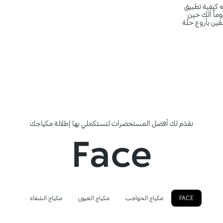
ه كيفية تطبيق
اً أنّك حين
ين بأروع حلّة
نقدّم لك أفضل المستحضرات لتستكملي بها إطلالة مكياجك
Face
FACE
مكياج الحواجب
مكياج العيون
مكياج الشفاه