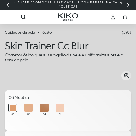
⚡ SUPER PROMOCJA JUST CAVALLI: 30% RABATU NA CAŁĄ
KOLEKCJĘ
Cuidados da pele
Rosto
(593)
Skin Trainer Cc Blur
Corretor ótico que alisa o grão da pele e uniformiza a tez e o
tom de pele
03 Neutral
03
02
04
01