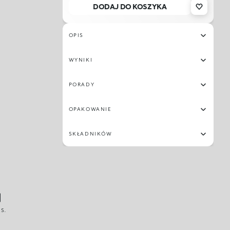
DODAJ DO KOSZYKA
19
28
06
02
23
27
29
14
OPIS
34
03
11
07
WYNIKI
PORADY
OPAKOWANIE
SKŁADNIKÓW
S.