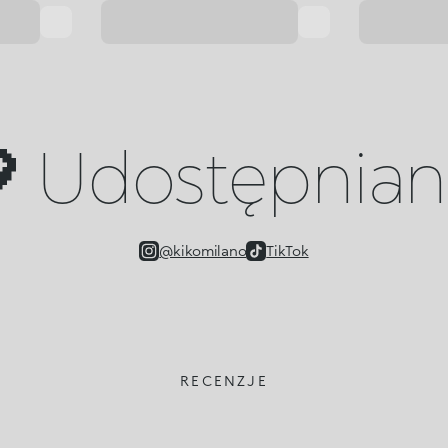
 Udostępniany
@kikomilano
TikTok
RECENZJE