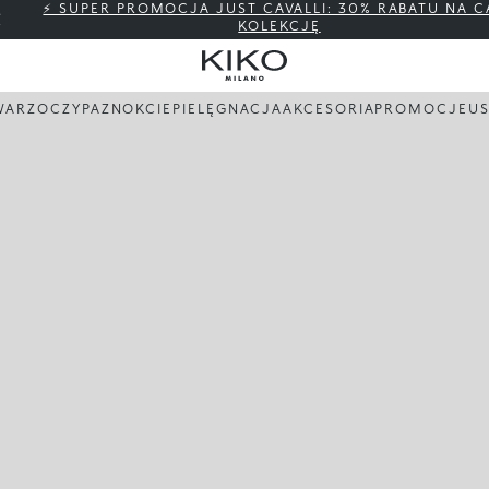
⚡ SUPER PROMOCJA JUST CAVALLI: 30% RABATU NA C
KOLEKCJĘ
WARZ
OCZY
PAZNOKCIE
PIELĘGNACJA
AKCESORIA
PROMOCJE
US