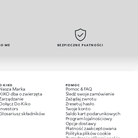
KO ME
BEZPIECZNE PŁATNOŚCI
O KIKO
POMOC
Nasza Marka
Pomoc & FAQ
KIKO dba o zwierzęta
Śledź swoje zamówienie
Zarządzanie
Zażądaj zwrotu
Dołącz Do Kiko
Zresetuj hasło
Investors
Twoje konto
Glosariusz składników
Saldo kart podarunkowych
Program lojalnościowy
Opcje dostawy
Płatność zaakceptowana
Polityka plików cookie