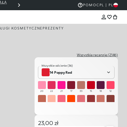
AŁĄ
THE KIKO SALE: DO 50% ZNIŻKI
POMOC
PL | PL
ŁUGI KOSMETYCZNE
PREZENTY
Wszystkie recenzje (2146)
Wszystkie odcienie (36)
14 Poppy Red
20
22
21
17
33
15
18
12
32
01
08
13
05
35
04
31
24
30
10
36
09
16
25
26
23,00 zł