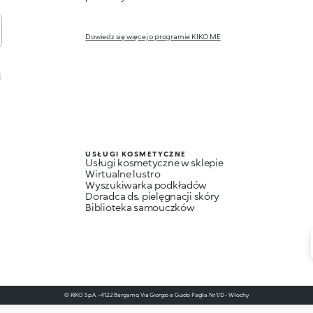
Dowiedz się więcej o programie KIKO ME
j
USŁUGI KOSMETYCZNE
Usługi kosmetyczne w sklepie
Wirtualne lustro
Wyszukiwarka podkładów
Doradca ds. pielęgnacji skóry
Biblioteka samouczków
© KIKO S.p.A. - 4122 Bergamo, Via Giorgio e Guido Paglia Nr. 1/D - Włochy