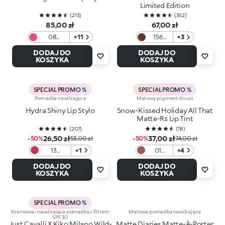
Limited Edition
(
213
)
(
352
)
85,00 zł
67,00 zł
08
+11
156
+3
Magenta
Dusk
DODAJ DO
DODAJ DO
Gleams
KOSZYKA
KOSZYKA
SPECIAL PROMO %
SPECIAL PROMO %
Pomadka nawilżająca
Matowy pigment do ust
Hydra Shiny Lip Stylo
Snow-Kissed Holiday All That
Matte-Rs Lip Tint
(
207
)
(
78
)
26,50 zł
37,00 zł
-50%
53,00 zł
-50%
74,00 zł
13
+1
01
+4
Magenta
Rose
DODAJ DO
DODAJ DO
Retreat
KOSZYKA
KOSZYKA
SPECIAL PROMO %
Kremowa i nawilżająca pomadka z filtrem
Matowa pomadka nawilżająca
SPF 30
Just Cavalli X Kiko Milano Wild-
Matte Diaries Matte-À-Porter