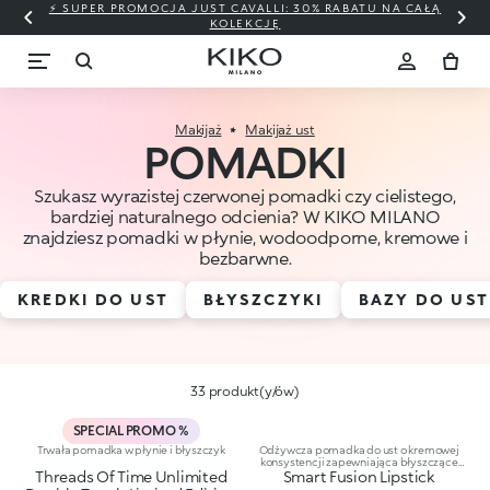
⚡ SUPER PROMOCJA JUST CAVALLI: 30% RABATU NA CAŁĄ
KOLEKCJĘ
Makijaż
Makijaż ust
POMADKI
Szukasz wyrazistej czerwonej pomadki czy cielistego,
bardziej naturalnego odcienia? W KIKO MILANO
znajdziesz pomadki w płynie, wodoodporne, kremowe i
bezbarwne.
KREDKI DO UST
BŁYSZCZYKI
BAZY DO UST
33 produkt(y/ów)
SPECIAL PROMO %
Trwała pomadka w płynie i błyszczyk
Odżywcza pomadka do ust o kremowej
konsystencji zapewniająca błyszczące
Threads Of Time Unlimited
Smart Fusion Lipstick
wykończenie