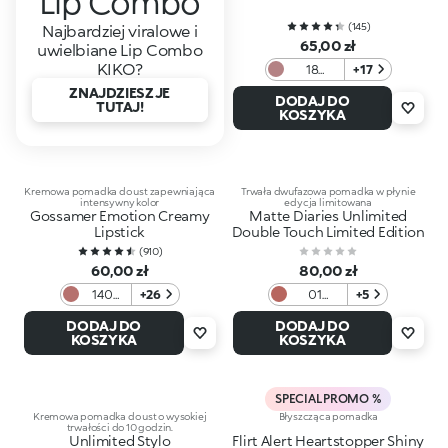
Lip Combo
(
145
)
Najbardziej viralowe i
65,00 zł
uwielbiane Lip Combo
KIKO?
18
+17
Haute
ZNAJDZIESZ JE
DODAJ DO
Couture
TUTAJ!
KOSZYKA
Kremowa pomadka do ust zapewniająca
Trwała dwufazowa pomadka w płynie
intensywny kolor
edycja limitowana
Gossamer Emotion Creamy
Matte Diaries Unlimited
Lipstick
Double Touch Limited Edition
(
910
)
60,00 zł
80,00 zł
140
+26
01
+5
Light
Classic
DODAJ DO
DODAJ DO
Mauve
Nude
KOSZYKA
KOSZYKA
Whisper
SPECIAL PROMO %
Kremowa pomadka do ust o wysokiej
Błyszcząca pomadka
trwałości do 10 godzin.
Unlimited Stylo
Flirt Alert Heartstopper Shiny