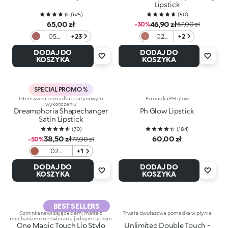
Lipstick
(
675
)
(
50
)
65,00 zł
46,90 zł
-30%
67,00 zł
05
+23
02
+2
Light
Nut
DODAJ DO
DODAJ DO
Mauve
About
KOSZYKA
KOSZYKA
U
SPECIAL PROMO %
Intensywna pomadka o satynowym
Pomadka PH glow
wykończeniu
Dreamphoria Shapechanger
Ph Glow Lipstick
Satin Lipstick
(
70
)
(
184
)
38,50 zł
60,00 zł
-50%
77,00 zł
02
+1
Charmed
DODAJ DO
DODAJ DO
Rose
KOSZYKA
KOSZYKA
BEST SELLERS
Szminka nawilżająca demi matte z
Trwała dwufazowa pomadka w płynie
mechanizmem otwierania jednym ruchem
One Magic Touch Lip Stylo
Unlimited Double Touch -