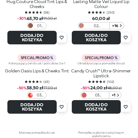
Hug Couture Cloud Tint Lips &
Lasting Matte Veil Liquid Lip
Cheeks
Colour
(
38
)
(
250
)
63,70 zł
60,00 zł
-30%
91,00 zł
01
02
+16
Fluffy
Cappuccino
DODAJ DO
DODAJ DO
Flush
KOSZYKA
KOSZYKA
SPECIAL PROMO %
SPECIAL PROMO %
Koloryzujący żel do ust i policzków 2 w 1
Ultrabłyszcząca pomadka do ust
Golden Oasis Lips & Cheeks Tint
Candy Crush™ Ultra-Shimmer
Lipstick
(
43
)
(
102
)
38,50 zł
24,00 zł
-50%
77,00 zł
-50%
48,00 zł
03
03
+1
Love
Daydream
DODAJ DO
DODAJ DO
In
Frosting
KOSZYKA
KOSZYKA
Coral
Matowa pomadka do ust
Pomadka w płynie o winylowym
wykończeniu