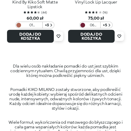
Kind By Kiko Soft Matte
Vinyl Lock Lip Lacquer
Lipstick
(
44
)
(
16
)
60,00 zł
75,00 zł
01
+3
06
+5
Woodland
Berry
DODAJ DO
DODAJ DO
Crush
KOSZYKA
KOSZYKA
Dla wielu osób nakładanie pomadki do ust jest szybkim
codziennym rytuałem. Chwilą przyjemności dla ust, dzięki
Pomadki KIKO MILANO zostały stworzone, aby podkreślić
urodę każdej kobiety: wybieraj spośród delikatnych odcieni
nude, intensywnych, odważnych kolorów i żywych tonacji.
Każdy odcień idealnie dopasowuje się do różnych karnacji,
Wiele formuł, wykończenia od matowego do błyszczącego i
cała gama wspaniałych kolorów: każda pomadka jest