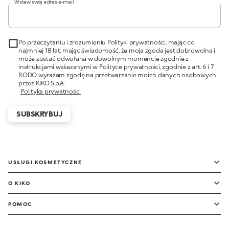
Wstaw swój adres e-mail
Po przeczytaniu i zrozumieniu Polityki prywatności, mając co
najmniej 18 lat, mając świadomość, że moja zgoda jest dobrowolna i
może zostać odwołana w dowolnym momencie zgodnie z
instrukcjami wskazanymi w Polityce prywatności, zgodnie z art. 6 i 7
RODO wyrażam zgodę na przetwarzanie moich danych osobowych
przez KIKO S.p.A.
Polityka prywatności
SUBSKRYBUJ
USŁUGI KOSMETYCZNE
O KIKO
POMOC