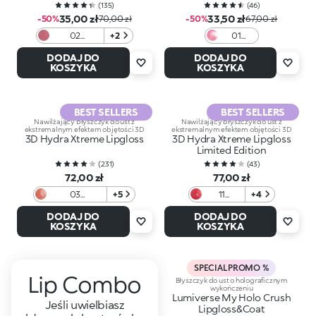
(
135
)
(
46
)
35,00 zł
33,50 zł
-50%
70,00 zł
-50%
67,00 zł
02
+2
01
Candycane
Lollipop
DODAJ DO
DODAJ DO
Crush
Love
KOSZYKA
KOSZYKA
BEST SELLERS
BEST SELLERS
Nawilżający błyszczyk do ust z
Nawilżający błyszczyk do ust z
ekstremalnym efektem objętości 3D
ekstremalnym efektem objętości 3D
3D Hydra Xtreme Lipgloss
3D Hydra Xtreme Lipgloss
Limited Edition
(
231
)
(
43
)
72,00 zł
77,00 zł
03
+5
11
+4
Cocoaquake
Crimson
DODAJ DO
DODAJ DO
Veil
KOSZYKA
KOSZYKA
SPECIAL PROMO %
Lip Combo
Błyszczyk do ust o holograficznym
wykończeniu
Lumiverse My Holo Crush
Jeśli uwielbiasz
Lipgloss&Coat