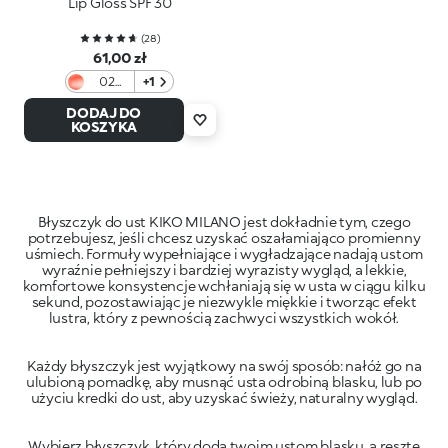
Lip Gloss SPF 30
(
28
)
61,00 zł
02
+1
Berry
DODAJ DO
Barrier
KOSZYKA
Błyszczyk do ust KIKO MILANO jest dokładnie tym, czego
potrzebujesz, jeśli chcesz uzyskać oszałamiająco promienny
uśmiech. Formuły wypełniające i wygładzające nadają ustom
wyraźnie pełniejszy i bardziej wyrazisty wygląd, a lekkie,
komfortowe konsystencje wchłaniają się w usta w ciągu kilku
sekund, pozostawiając je niezwykle miękkie i tworząc efekt
Każdy błyszczyk jest wyjątkowy na swój sposób: nałóż go na
ulubioną pomadkę, aby musnąć usta odrobiną blasku, lub po
Wybierz błyszczyk, który doda twoim ustom blasku, a resztę