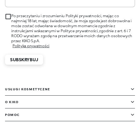
Po przeczytaniu i zrozumieniu Polityki prywatności, mając co
najmniej 18 lat, mając świadomość, że moja zgoda jest dobrowolna i
może zostać odwołana w dowolnym momencie zgodnie z
instrukcjami wskazanymi w Polityce prywatności, zgodnie z art. 6 i 7
RODO wyrażam zgodę na przetwarzanie moich danych osobowych
przez KIKO S.p.A.
Polityka prywatności
SUBSKRYBUJ
USŁUGI KOSMETYCZNE
O KIKO
POMOC