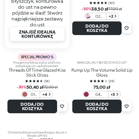
błyszczyk, konturówka
(
161
)
do ust na pewno
38,50 zł
-50%
77,00 zł
pójdzie w ślad! Stwórz
02
+2
najpiękniejsze zestawy
Splash
do ust
DODAJ DO
of
KOSZYKA
ZNAJDŹ IDEALNĄ
Violet
KONTURÓWKĘ
SPECIAL PROMO %
Przyjemny błyszczyk w sztyfcie z
NAWILŻAJĄCY BŁYSZCZYK DO UST
połyskującym wykończeniem
Threads Of Time Glazed Kiss
Pump Up The Volume Solid Lip
Stick Gloss
Gloss
(
18
)
(
29
)
50,40 zł
75,00 zł
-30%
72,00 zł
01
+4
04
+3
Drip
Mauve
DODAJ DO
DODAJ DO
Rose
Bouquet
KOSZYKA
KOSZYKA
Ochronny błyszczyk nawilżający do ust z
filtrem SPF 30