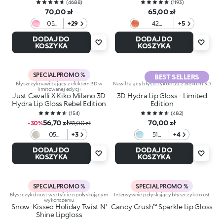
(
4688
)
(
1193
)
70,00 zł
65,00 zł
05
+29
42
+5
Pearly
Charming
DODAJ DO
DODAJ DO
Pink
Copper
KOSZYKA
KOSZYKA
SPECIAL PROMO %
BEST SELLERS
Błyszczyk nawilżający z efektem 3D w
Nawilżający błyszczyk do ust z efektem 3D
limitowanej edycji
Just Cavalli X Kiko Milano 3D
3D Hydra Lip Gloss - Limited
Hydra Lip Gloss Rebel Edition
Edition
(
154
)
(
482
)
56,70 zł
70,00 zł
-30%
81,00 zł
05
+3
51
+4
Sunset
Frozen
DODAJ DO
DODAJ DO
Groove
Light
KOSZYKA
KOSZYKA
Blue
SPECIAL PROMO %
SPECIAL PROMO %
Błyszczyk do ust w sztyfcie o połyskującym
Intensywnie połyskujący błyszczyk do ust
wykończeniu
Snow-Kissed Holiday Twist N'
Candy Crush™ Sparkle Lip Gloss
Shine Lipgloss