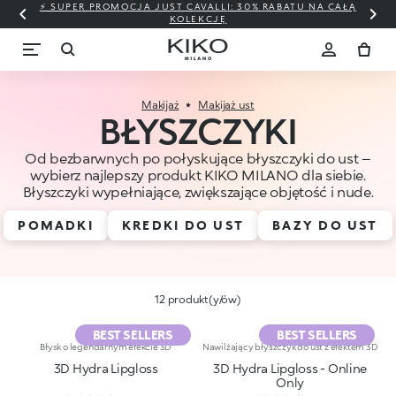
⚡ SUPER PROMOCJA JUST CAVALLI: 30% RABATU NA CAŁĄ
KOLEKCJĘ
Makijaż
Makijaż ust
BŁYSZCZYKI
Od bezbarwnych po połyskujące błyszczyki do ust –
wybierz najlepszy produkt KIKO MILANO dla siebie.
Błyszczyki wypełniające, zwiększające objętość i nude.
POMADKI
KREDKI DO UST
BAZY DO UST
12 produkt(y/ów)
BEST SELLERS
BEST SELLERS
Błysk o legendarnym efekcie 3D
Nawilżający błyszczyk do ust z efektem 3D
3D Hydra Lipgloss
3D Hydra Lipgloss - Online
Only