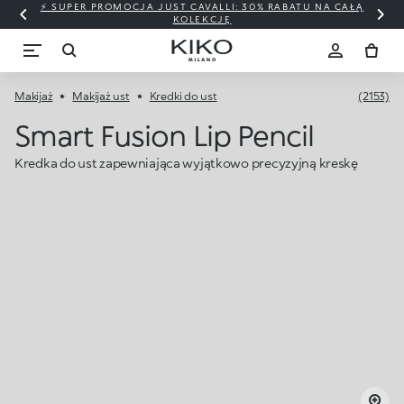
⚡ SUPER PROMOCJA JUST CAVALLI: 30% RABATU NA CAŁĄ
KOLEKCJĘ
Makijaż
Makijaż ust
Kredki do ust
(2153)
Smart Fusion Lip Pencil
Kredka do ust zapewniająca wyjątkowo precyzyjną kreskę