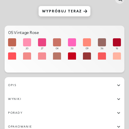
WYPRÓBUJ TERAZ
05 Vintage Rose
32
20
27
04
26
09
36
16
11
03
06
33
15
35
10
01
29
14
34
22
21
17
08
05
OPIS
12
18
24
13
02
28
19
25
WYNIKI
23
07
30
31
PORADY
OPAKOWANIE