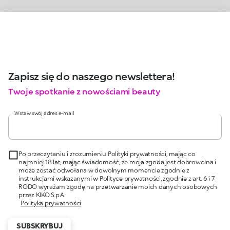
Zapisz się do naszego newslettera!
Twoje spotkanie z nowościami beauty
Wstaw swój adres e-mail
Po przeczytaniu i zrozumieniu Polityki prywatności, mając co
najmniej 18 lat, mając świadomość, że moja zgoda jest dobrowolna i
może zostać odwołana w dowolnym momencie zgodnie z
instrukcjami wskazanymi w Polityce prywatności, zgodnie z art. 6 i 7
RODO wyrażam zgodę na przetwarzanie moich danych osobowych
przez KIKO S.p.A.
Polityka prywatności
SUBSKRYBUJ