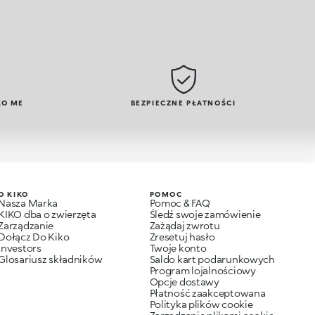
KO ME
BEZPIECZNE PŁATNOŚCI
O KIKO
POMOC
Nasza Marka
Pomoc & FAQ
KIKO dba o zwierzęta
Śledź swoje zamówienie
Zarządzanie
Zażądaj zwrotu
Dołącz Do Kiko
Zresetuj hasło
Investors
Twoje konto
Glosariusz składników
Saldo kart podarunkowych
Program lojalnościowy
Opcje dostawy
Płatność zaakceptowana
Polityka plików cookie