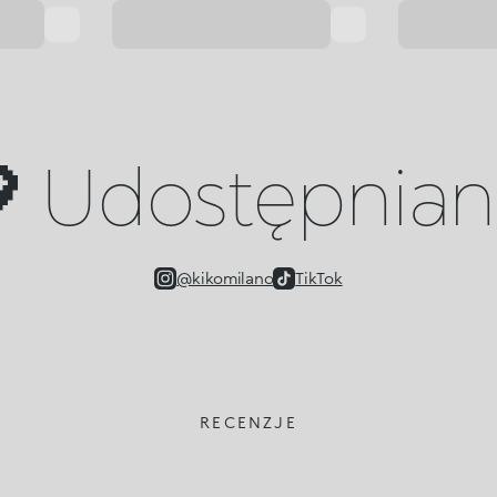
 Udostępniany
@kikomilano
TikTok
RECENZJE