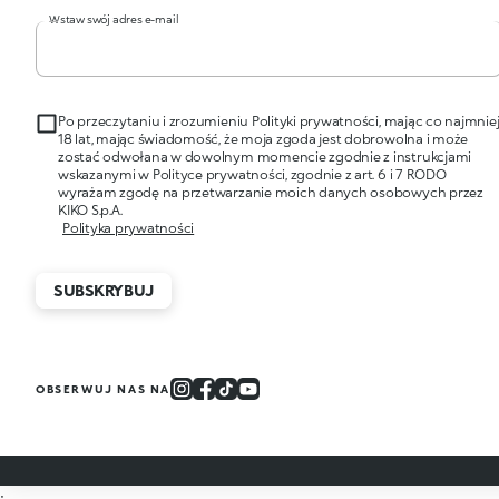
Wstaw swój adres e-mail
Po przeczytaniu i zrozumieniu Polityki prywatności, mając co najmnie
18 lat, mając świadomość, że moja zgoda jest dobrowolna i może
zostać odwołana w dowolnym momencie zgodnie z instrukcjami
wskazanymi w Polityce prywatności, zgodnie z art. 6 i 7 RODO
wyrażam zgodę na przetwarzanie moich danych osobowych przez
KIKO S.p.A.
Polityka prywatności
SUBSKRYBUJ
OBSERWUJ NAS NA
;