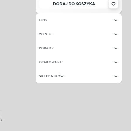
DODAJ DO KOSZYKA
23
29
14
34
07
08
02
28
OPIS
19
25
31
30
WYNIKI
PORADY
OPAKOWANIE
SKŁADNIKÓW
S.