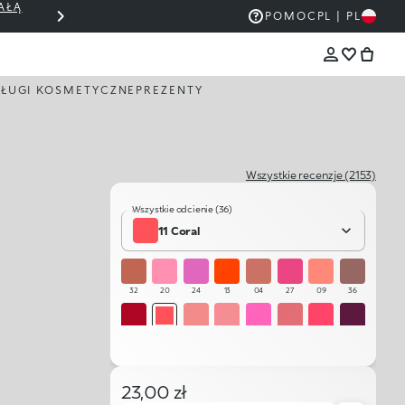
AŁĄ
THE KIKO SALE: DO 50% ZNIŻKI
POMOC
PL | PL
ŁUGI KOSMETYCZNE
PREZENTY
Wszystkie recenzje (2153)
Wszystkie odcienie (36)
11 Coral
32
20
24
13
04
27
09
36
16
11
03
06
26
05
12
18
01
22
21
17
33
15
35
10
23,00 zł