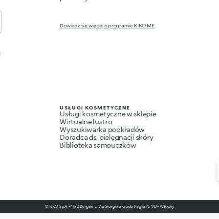
Dowiedz się więcej o programie KIKO ME
j
USŁUGI KOSMETYCZNE
Usługi kosmetyczne w sklepie
Wirtualne lustro
Wyszukiwarka podkładów
Doradca ds. pielęgnacji skóry
Biblioteka samouczków
© KIKO S.p.A. - 4122 Bergamo, Via Giorgio e Guido Paglia Nr. 1/D - Włochy