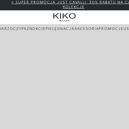
⚡ SUPER PROMOCJA JUST CAVALLI: 30% RABATU NA C
KOLEKCJĘ
WARZ
OCZY
PAZNOKCIE
PIELĘGNACJA
AKCESORIA
PROMOCJE
US