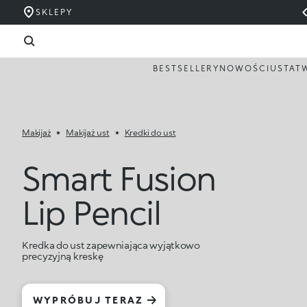
SKLEPY
BESTSELLERY
NOWOŚCI
USTA
T
Makijaż
Makijaż ust
Kredki do ust
Smart Fusion
Lip Pencil
Kredka do ust zapewniająca wyjątkowo
precyzyjną kreskę
WYPRÓBUJ TERAZ