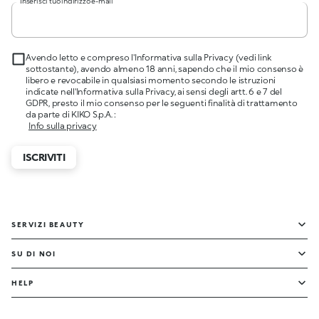
Inserisci tuo indirizzo e-mail
Avendo letto e compreso l'Informativa sulla Privacy (vedi link
sottostante), avendo almeno 18 anni, sapendo che il mio consenso è
libero e revocabile in qualsiasi momento secondo le istruzioni
indicate nell'Informativa sulla Privacy, ai sensi degli artt. 6 e 7 del
GDPR, presto il mio consenso per le seguenti finalità di trattamento
da parte di KIKO S.p.A. :
Info sulla privacy
ISCRIVITI
SERVIZI BEAUTY
SU DI NOI
HELP