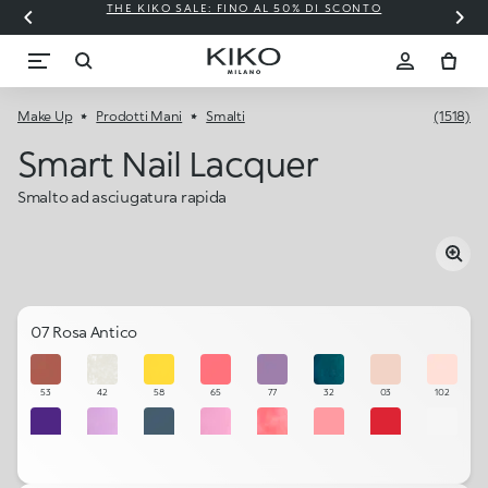
THE KIKO SALE: FINO AL 50% DI SCONTO
Make Up
Prodotti Mani
Smalti
(1518)
Smart Nail Lacquer
Smalto ad asciugatura rapida
07 Rosa Antico
53
42
58
65
77
32
03
102
25
23
79
22
49
54
11
101