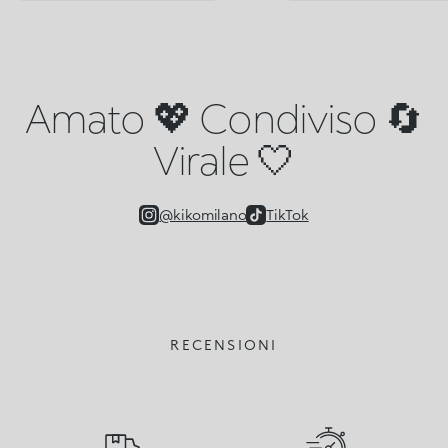
Amato 💖 Condiviso 🔄
Virale 🤍
@kikomilano
TikTok
RECENSIONI