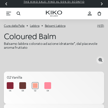
THE KIKO SALE: FINO AL 50% DI SCONTO
Cura della Pelle
Labbra
Balsami Labbra
(613)
Coloured Balm
Balsamo labbra colorato ad azione idratante*, dal piacevole
aroma fruttato
02 Vanilla
06
08
02
04