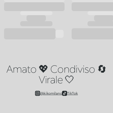
Amato 💖 Condiviso 🔄
Virale 🤍
@kikomilano
TikTok