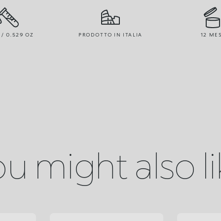
 / 0.529 OZ
PRODOTTO IN ITALIA
12 ME
u might also l