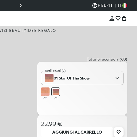
⚡ SUPER PROMO JUST CAVALLI: -30% SU TUTTA L
HELP
IT | IT
VIZI BEAUTY
IDEE REGALO
Tutte le recensioni (60)
Tutti i colori (2)
01 Star Of The Show
02
01
22,99 €
AGGIUNGI AL CARRELLO