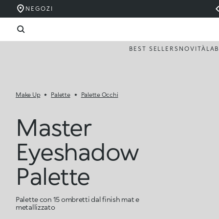
NEGOZI
BEST SELLERS
NOVITÀ
LA
Make Up
Palette
Palette Occhi
Master
Eyeshadow
Palette
Palette con 15 ombretti dal finish mat e
metallizzato