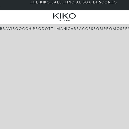
THE KIKO SALE: FINO AL 50% DI SCONTO
BBRA
VISO
OCCHI
PRODOTTI MANI
CARE
ACCESSORI
PROMO
SER