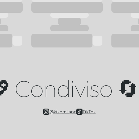
 Condiviso 🔄 
@kikomilano
TikTok