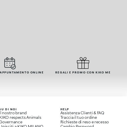
 APPUNTAMENTO ONLINE
REGALI E PROMO CON KIKO ME
SU DI NOI
HELP
Il nostro brand
Assistenza Clienti & FAQ
KIKO respects Animals
Traccia il tuo ordine
Governance
Richieste di reso e recesso
Unisciti a KIKO MILANO
Cambio Password