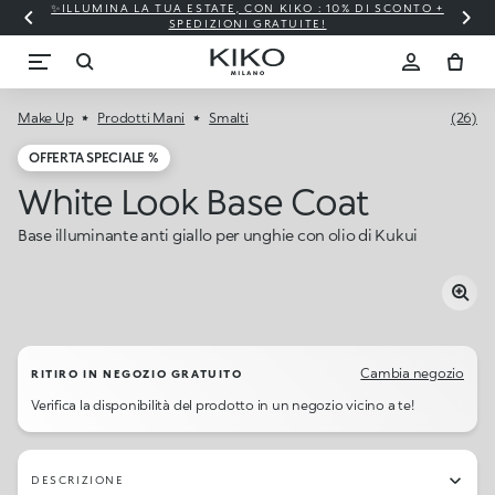
✨ILLUMINA LA TUA ESTATE, CON KIKO : 10% DI SCONTO +
SPEDIZIONI GRATUITE!
Make Up
Prodotti Mani
Smalti
(26)
OFFERTA SPECIALE %
White Look Base Coat
Base illuminante anti giallo per unghie con olio di Kukui
Cambia negozio
RITIRO IN NEGOZIO GRATUITO
Verifica la disponibilità del prodotto in un negozio vicino a te!
DESCRIZIONE