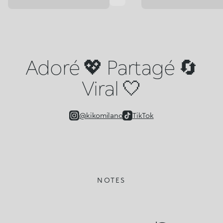
Adoré 💖 Partagé 🔄
Viral 🤍
@kikomilano
TikTok
NOTES