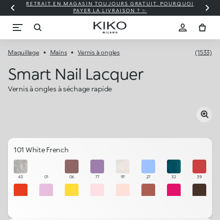
RETRAIT EN MAGASIN TOUJOURS GRATUIT. POURQUOI
PAYER LA LIVRAISON ? ✨
Maquillage
Mains
Vernis à ongles
(1533)
Smart Nail Lacquer
Vernis à ongles à séchage rapide
101 White French
43
01
06
77
97
27
32
39
10
75
58
103
102
53
18
41