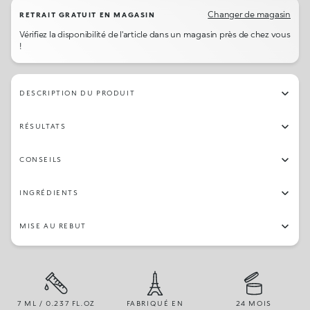
14
67
70
16
96
84
45
02
Changer de magasin
RETRAIT GRATUIT EN MAGASIN
Vérifiez la disponibilité de l'article dans un magasin près de chez vous
23
64
79
34
57
76
101
11
!
21
15
73
81
150
12
153
51
DESCRIPTION DU PRODUIT
30
05
63
13
66
82
56
22
RÉSULTATS
42
87
19
48
54
25
04
26
CONSEILS
55
03
49
65
24
71
28
07
INGRÉDIENTS
72
MISE AU REBUT
7 ML / 0.237 FL.OZ
FABRIQUÉ EN
24 MOIS