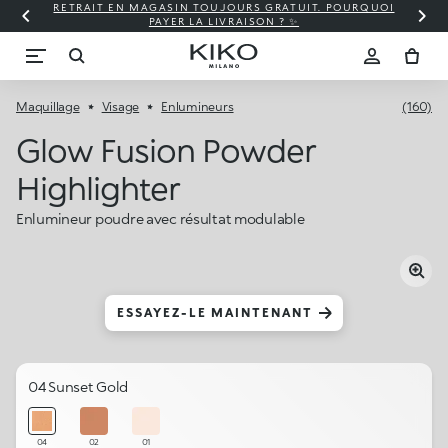
RETRAIT EN MAGASIN TOUJOURS GRATUIT. POURQUOI
PAYER LA LIVRAISON ? ✨
Maquillage
Visage
Enlumineurs
(160)
Glow Fusion Powder
Highlighter
Enlumineur poudre avec résultat modulable
ESSAYEZ-LE MAINTENANT
04 Sunset Gold
04
02
01