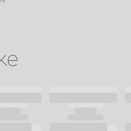
ATE
ike