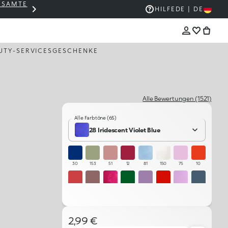
GESAMTE
THE KIKO SALE: BIS ZU -50 %
HILFE
DE | DE
UTY-SERVICES
GESCHENKE
Alle Bewertungen (1521)
Alle Farbtöne (65)
28 Iridescent Violet Blue
30
153
51
12
81
150
75
10
39
06
19
87
77
64
23
79
01
43
02
45
96
84
76
34
2,99 €