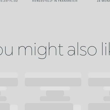
 0.237 FL.OZ
HERGESTELLT IN FRANKREICH
24 MON
u might also l