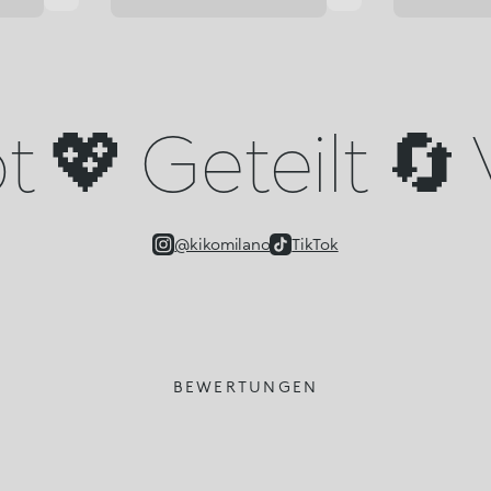
 💖 Geteilt 🔄 
@kikomilano
TikTok
BEWERTUNGEN