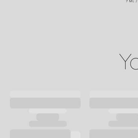
7 ML /
Yo