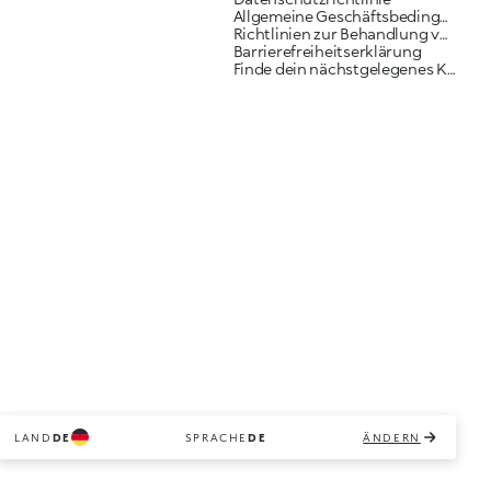
Allgemeine Geschäftsbedingungen
Richtlinien zur Behandlung von Reklamationen
Barrierefreiheitserklärung
Finde dein nächstgelegenes KIKO Geschäft
LAND
DE
SPRACHE
DE
ÄNDERN