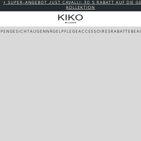
⚡ SUPER-ANGEBOT JUST CAVALLI: 30 % RABATT AUF DIE 
KOLLEKTION
PPEN
GESICHT
AUGEN
NÄGEL
PFLEGE
ACCESSOIRES
RABATTE
BEA