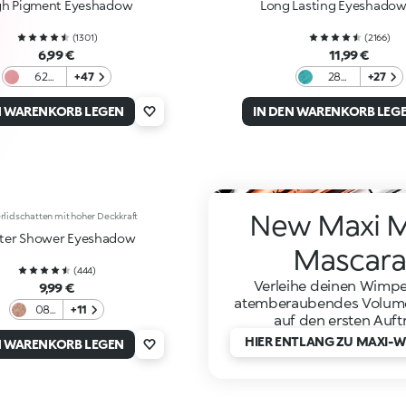
gh Pigment Eyeshadow
schimmernd.
Long Lasting Eyeshadow
(
1301
)
(
2166
)
6,99 €
11,99 €
62
+47
28
+27
Rose
Jungle
Mauve
Green
N WARENKORB LEGEN
IN DEN WARENKORB LEG
New Maxi 
erlidschatten mit hoher Deckkraft
tter Shower Eyeshadow
Mascara
(
444
)
Verleihe deinen Wimpe
9,99 €
atemberaubendes Volume
08
+11
auf den ersten Auft
Into
the
HIER ENTLANG ZU MAXI-
N WARENKORB LEGEN
Rose