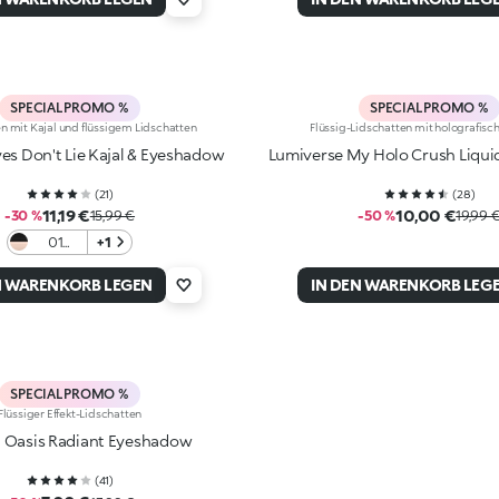
Pink
SPECIAL PROMO %
SPECIAL PROMO %
en mit Kajal und flüssigem Lidschatten
Flüssig-Lidschatten mit holografisc
Eyes Don't Lie Kajal & Eyeshadow
Lumiverse My Holo Crush Liqu
(
21
)
(
28
)
11,19 €
10,00 €
-30 %
15,99 €
-50 %
19,99 
01
+1
Black &
Dusted
N WARENKORB LEGEN
IN DEN WARENKORB LEG
Gold
SPECIAL PROMO %
Flüssiger Effekt-Lidschatten
 Oasis Radiant Eyeshadow
(
41
)