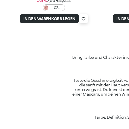
7,00 €
-50 %
13,99 €
02
Polarize
Pastel
IN DEN WARENKORB LEGEN
IN DE
Bring Farbe und Charakter in 
Teste die Geschmeidigkeit von
die sanft mit der Haut ver
unterwegs ist. Du kannst den
einer Mascara, um deinen Wim
Farbe, Definition,