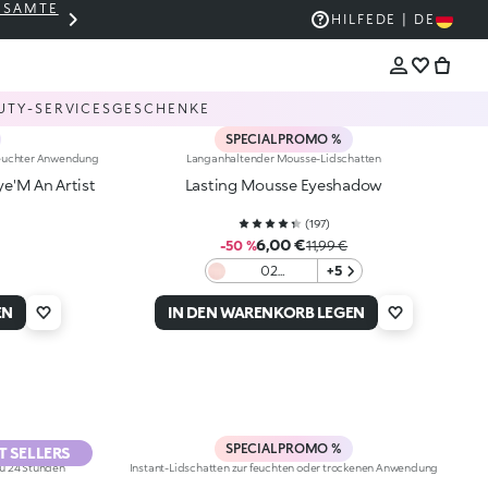
GESAMTE
THE KIKO SALE: BIS ZU -50 %
HILFE
DE | DE
UTY-SERVICES
GESCHENKE
SPECIAL PROMO %
 feuchter Anwendung
Langanhaltender Mousse-Lidschatten
e'M An Artist
Lasting Mousse Eyeshadow
(
197
)
6,00 €
-50 %
11,99 €
02
+5
Champagne
EN
IN DEN WARENKORB LEGEN
SPECIAL PROMO %
T SELLERS
zu 24 Stunden
Instant-Lidschatten zur feuchten oder trockenen Anwendung