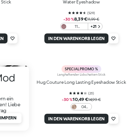
 Stick
Water Eyeshadow
(
529
)
8,39 €
-30 %
11,99 €
11
+21
Burgundy
EN
IN DEN WARENKORB LEGEN
SPECIAL PROMO %
Mod
Langhaftender Lidschatten-Stick
Hug Couture Long Lasting Eyeshadow Stick
(
23
)
rn ein
10,49 €
-30 %
14,99 €
n! Liebe
04
rag
Ashen
WIMPERN
Veil
IN DEN WARENKORB LEGEN