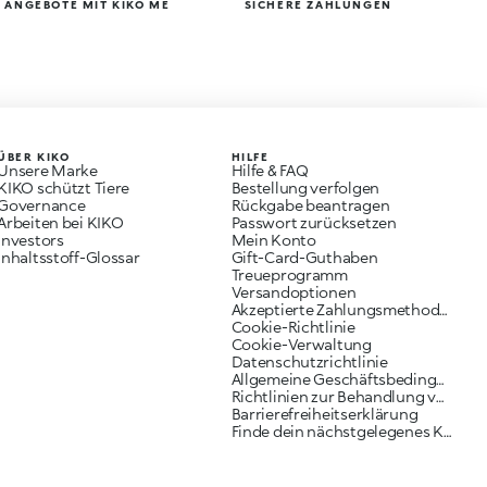
 ANGEBOTE MIT KIKO ME
SICHERE ZAHLUNGEN
ÜBER KIKO
HILFE
Unsere Marke
Hilfe & FAQ
KIKO schützt Tiere
Bestellung verfolgen
Governance
Rückgabe beantragen
Arbeiten bei KIKO
Passwort zurücksetzen
Investors
Mein Konto
Inhaltsstoff-Glossar
Gift-Card-Guthaben
Treueprogramm
Versandoptionen
Akzeptierte Zahlungsmethoden
Cookie-Richtlinie
Cookie-Verwaltung
Datenschutzrichtlinie
Allgemeine Geschäftsbedingungen
Richtlinien zur Behandlung von Reklamationen
Barrierefreiheitserklärung
Finde dein nächstgelegenes KIKO Geschäft