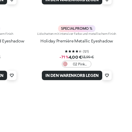
SPECIAL PROMO %
hem Finish
Lidschatten mit intensiver Farbe und metallischem Finish
id Eyeshadow
Holiday Première Metallic Eyeshadow
(
121
)
4,00 €
€
-71 %
13,99 €
02 Pink
Monologue
EN
IN DEN WARENKORB LEGEN