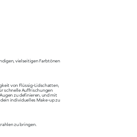
ndigen, vielseitigen Farbtönen
gkeit von Flüssig-Lidschatten,
für schnelle Auffrischungen
 Augen zu definieren, und mit
dein individuelles Make-up zu
trahlen zu bringen.