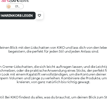
7,00 €
-50 %
13,99 €
01
Perfect
Gold
N WARENKORB LEGEN
deinen Blick mit den Lidschatten von KIKO und lass dich von den lebe
begeistern, die perfekt für jeden Stil und jeden Anlass sind.
 Creme-Lidschatten, die sich leicht auftragen lassen, und die Leichti
schmelzen, oder die praktische Anwendung eines Sticks, der perfekt 
 Look mit einem Kajalstift vervollständigen, um die Konturen deiner
pern Volumen und Länge zu verleihen. Kombiniere die Produkte, um 
kreieren, von ganz natürlich bis richtig gewagt.
 Stil: Bei KIKO findest du alles, was du brauchst, um deinen Blick zum S