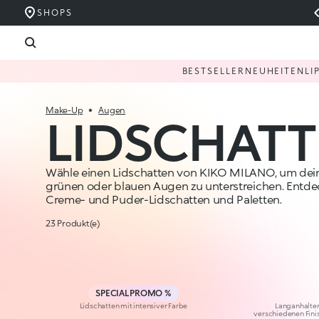
SHOPS
BESTSELLER
NEUHEITEN
LI
Make-Up
Augen
LIDSCHAT
Wähle einen Lidschatten von KIKO MILANO, um dei
grünen oder blauen Augen zu unterstreichen. Entde
Creme- und Puder-Lidschatten und Paletten.
23 Produkt(e)
SPECIAL PROMO %
Lidschatten mit intensiver Farbe
Langanhalten
verschiedenen Finis