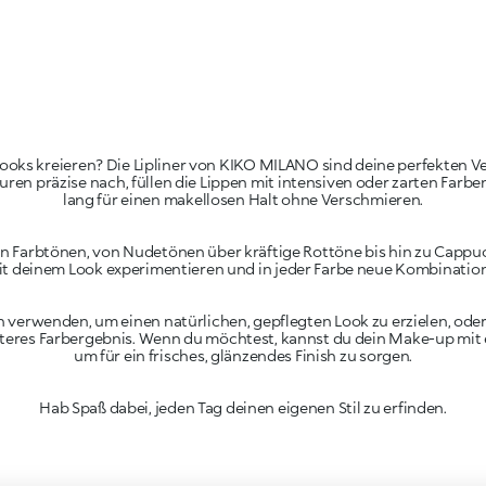
ooks kreieren? Die Lipliner von KIKO MILANO sind deine perfekten V
ren präzise nach, füllen die Lippen mit intensiven oder zarten Farb
an Farbtönen, von Nudetönen über kräftige Rottöne bis hin zu Capp
it deinem Look experimentieren und in jeder Farbe neue Kombinatio
ein verwenden, um einen natürlichen, gepflegten Look zu erzielen, o
satteres Farbergebnis. Wenn du möchtest, kannst du dein Make-up mit
Hab Spaß dabei, jeden Tag deinen eigenen Stil zu erfinden.