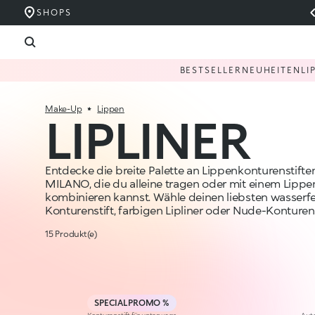
SHOPS
BESTSELLER
NEUHEITEN
LI
Make-Up
Lippen
LIPLINER
Entdecke die breite Palette an Lippenkonturenstift
MILANO, die du alleine tragen oder mit einem Lippen
kombinieren kannst. Wähle deinen liebsten wasserf
Konturenstift, farbigen Lipliner oder Nude-Konturens
15 Produkt(e)
SPECIAL PROMO %