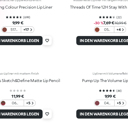
omatischer Lippenkonturenstift
Wasserfester Lipliner mit langem Halt bi
ng Colour Precision Lip Liner
Threads Of Time 12H Stay With 
(
699
)
(
22
)
9,99 €
7,69 €
-30 %
10,99 €
517
+17
05
+4
Rosy
Spiced
Brown
Brick
N WARENKORB LEGEN
IN DEN WARENKORB LEG
o-Lipliner mit mattem Finish
Lipliner mit Volumeneffekt
s Sketch&Define Matte Lip Pencil
Pump Up The Volume Lip
(
44
)
11,99 €
9,99 €
06
+5
04
+5
Cafeteria
Taste
Mauve
Of
N WARENKORB LEGEN
IN DEN WARENKORB LEG
Mauve