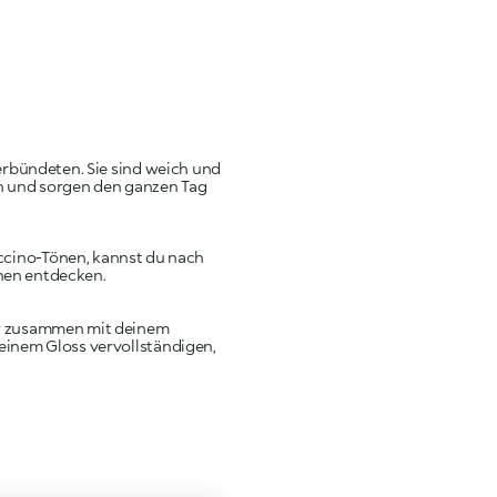
erbündeten. Sie sind weich und
en und sorgen den ganzen Tag
uccino-Tönen, kannst du nach
nen entdecken.
der zusammen mit deinem
 einem Gloss vervollständigen,