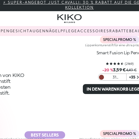
⚡ SUPER-ANGEBOT JUST CAVALLI: 30 % RABATT AUF DIE 
KOLLEKTION
PPEN
GESICHT
AUGEN
NÄGEL
PFLEGE
ACCESSOIRES
RABATTE
BEA
SPECIAL PROMO %
Lippenkonturenstift für eine ultra prä
Smart Fusion Lip Penc
(
2169
)
3,59 €
-20 %
4,49 €
en von KIKO
31
+35
stift
Chocolate
esten
IN DEN WARENKORB LEG
tift.
SPECIAL PROMO %
BEST SELLERS