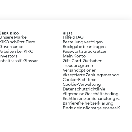
ÜBER KIKO
HILFE
Unsere Marke
Hilfe & FAQ
KIKO schützt Tiere
Bestellung verfolgen
Governance
Rückgabe beantragen
Arbeiten bei KIKO
Passwort zurücksetzen
Investors
Mein Konto
Inhaltsstoff-Glossar
Gift-Card-Guthaben
Treueprogramm
Versandoptionen
Akzeptierte Zahlungsmethoden
Cookie-Richtlinie
Cookie-Verwaltung
Datenschutzrichtlinie
Allgemeine Geschäftsbedingungen
Richtlinien zur Behandlung von Reklamationen
Barrierefreiheitserklärung
Finde dein nächstgelegenes KIKO Geschäft