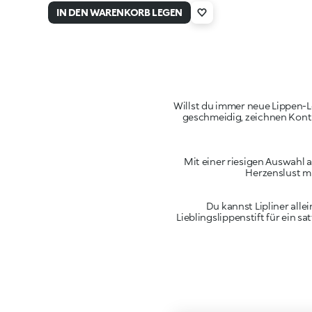
Mauve
IN DEN WARENKORB LEGEN
Willst du immer neue Lippen-L
geschmeidig, zeichnen Kontu
Mit einer riesigen Auswahl 
Herzenslust m
Du kannst Lipliner all
Lieblingslippenstift für ein 