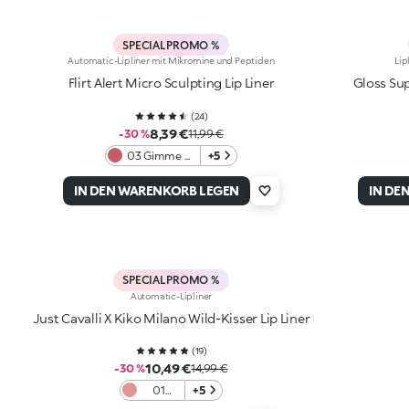
SPECIAL PROMO %
Automatic-Lipliner mit Mikromine und Peptiden
Lip
Flirt Alert Micro Sculpting Lip Liner
Gloss Su
(
24
)
8,39 €
-30 %
11,99 €
03 Gimme A
+5
Mauve.Ment
IN DEN WARENKORB LEGEN
IN DE
SPECIAL PROMO %
Automatic-Lipliner
Just Cavalli X Kiko Milano Wild-Kisser Lip Liner
(
19
)
10,49 €
-30 %
14,99 €
01
+5
Rebel