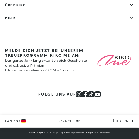
ÜBER KIKO
HILFE
MELDE DICH JETZT BEI UNSEREM
TREUEPROGRAMM KIKO ME AN:
Das ganze Jahr lang erwarten dich Geschenke
und exklusive Prämien!
Erfahren Sie mehr über das KIKO ME-Programm
FOLGE UNS AUF
LAND
DE
SPRACHE
DE
ÄNDERN
© KIKO S.p.A. - 4122 Bergamo, Via Giorgio e Guido Paglia Nr. 1/D - Italien