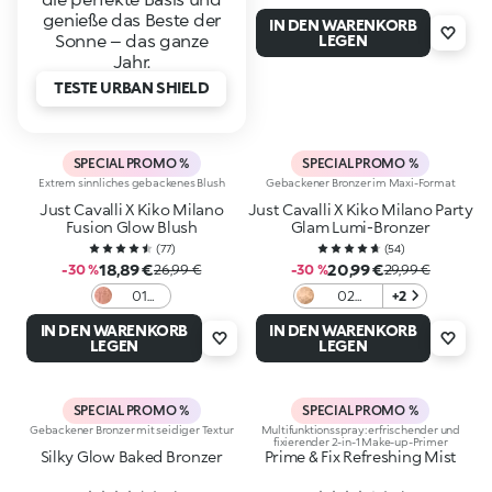
genieße das Beste der
IN DEN WARENKORB
Sonne – das ganze
LEGEN
Jahr.
TESTE URBAN SHIELD
SPECIAL PROMO %
SPECIAL PROMO %
Extrem sinnliches gebackenes Blush
Gebackener Bronzer im Maxi-Format
Just Cavalli X Kiko Milano
Just Cavalli X Kiko Milano Party
Fusion Glow Blush
Glam Lumi-Bronzer
(
77
)
(
54
)
18,89 €
20,99 €
-30 %
26,99 €
-30 %
29,99 €
01
02
+2
Sunlit
Savanna
IN DEN WARENKORB
IN DEN WARENKORB
Mocha
Toffee
LEGEN
LEGEN
SPECIAL PROMO %
SPECIAL PROMO %
Gebackener Bronzer mit seidiger Textur
Multifunktionsspray: erfrischender und
fixierender 2-in-1 Make-up-Primer
Silky Glow Baked Bronzer
Prime & Fix Refreshing Mist