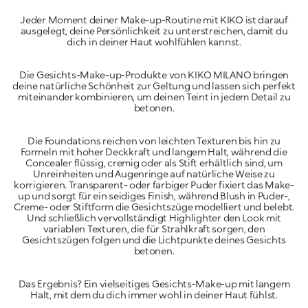
Jeder Moment deiner Make-up-Routine mit KIKO ist darauf
ausgelegt, deine Persönlichkeit zu unterstreichen, damit du
Die Gesichts-Make-up-Produkte von KIKO MILANO bringen
deine natürliche Schönheit zur Geltung und lassen sich perfekt
miteinander kombinieren, um deinen Teint in jedem Detail zu
Die Foundations reichen von leichten Texturen bis hin zu
Formeln mit hoher Deckkraft und langem Halt, während die
Concealer flüssig, cremig oder als Stift erhältlich sind, um
Unreinheiten und Augenringe auf natürliche Weise zu
korrigieren. Transparent- oder farbiger Puder fixiert das Make-
up und sorgt für ein seidiges Finish, während Blush in Puder-,
Creme- oder Stiftform die Gesichtszüge modelliert und belebt.
Und schließlich vervollständigt Highlighter den Look mit
variablen Texturen, die für Strahlkraft sorgen, den
Gesichtszügen folgen und die Lichtpunkte deines Gesichts
Das Ergebnis? Ein vielseitiges Gesichts-Make-up mit langem