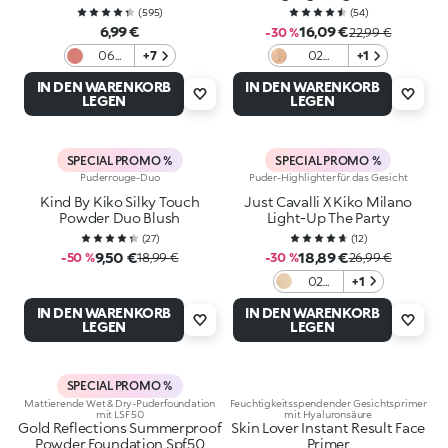
(
595
)
(
54
)
6,99 €
16,09 €
-30 %
22,99 €
06
+7
02
+1
Mauve
Caramel
IN DEN WARENKORB
IN DEN WARENKORB
Caress
LEGEN
LEGEN
SPECIAL PROMO %
SPECIAL PROMO %
Puderrouge-Duo
Puder-Highlighter für das Gesicht
Kind By Kiko Silky Touch
Just Cavalli X Kiko Milano
Powder Duo Blush
Light-Up The Party
(
27
)
(
12
)
9,50 €
18,89 €
-50 %
18,99 €
-30 %
26,99 €
02
+1
Jungle
IN DEN WARENKORB
IN DEN WARENKORB
Glow
LEGEN
LEGEN
SPECIAL PROMO %
Mattierende Wet & Dry-Puderfoundation
Feuchtigkeitsspendender Gesichtsprimer
mit LSF 50
mit Hyaluronsäure
Gold Reflections Summerproof
Skin Lover Instant Result Face
Powder Foundation Spf50
Primer