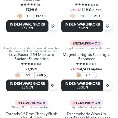
(
137
)
(
383
)
17,99 €
11,19 €
-30 %
15,99 €
20
+17
N1
+25
Ivory
Neutral
IN DEN WARENKORB
IN DEN WARENKORB
LEGEN
LEGEN
SPECIAL PROMO %
Feuchtigkeitsspendende Foundation mit bis
Flüssig-Concealer für strahlenden Teint
zu 16 Stunden Halt und strahlendem Finish
Love Fusion 24H Moisture
Magnetic Nights Face Light
Radiant Foundation
Enhancer
(
64
)
(
36
)
21,99 €
4,50 €
-70 %
14,99 €
3.5N
+48
04
Neutral
Caramel
IN DEN WARENKORB
IN DEN WARENKORB
LEGEN
LEGEN
SPECIAL PROMO %
SPECIAL PROMO %
Flüssig-Blush mit mattem Finish
Hybrid-Kompaktpuder
Threads Of Time Cheeky Flush
Dreamphoria Glow Up
Liquid Blush
Beautifier Highlighting Face