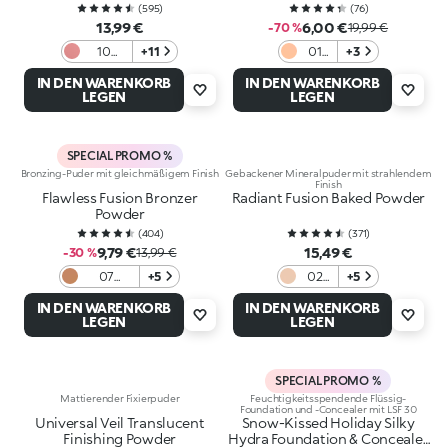
(
595
)
(
76
)
13,99 €
6,00 €
-70 %
19,99 €
10
+11
01
+3
Warm
Ivory
IN DEN WARENKORB
IN DEN WARENKORB
Mauve
LEGEN
LEGEN
SPECIAL PROMO %
Bronzing-Puder mit gleichmäßigem Finish
Gebackener Mineralpuder mit strahlendem
Finish
Flawless Fusion Bronzer
Radiant Fusion Baked Powder
Powder
(
404
)
(
371
)
9,79 €
15,49 €
-30 %
13,99 €
07
+5
02
+5
Caramel
Sand
IN DEN WARENKORB
IN DEN WARENKORB
LEGEN
LEGEN
SPECIAL PROMO %
Mattierender Fixierpuder
Feuchtigkeitsspendende Flüssig-
Foundation und -Concealer mit LSF 30
Universal Veil Translucent
Snow-Kissed Holiday Silky
Finishing Powder
Hydra Foundation & Concealer