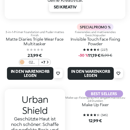
SEI KREATIV
SPECIAL PROMO %
3-in-1-Primer Foundation und Puder mattes
Fixierendes und mattierendes
Finish
Gesichtspuder
Matte Diaries Triple Wear Face
Invisible Touch Face Fixing
Multitasker
Powder
(
227
)
23,99 €
11,19 €
-30 %
15,99 €
02
+7
Honey
IN DEN WARENKORB
IN DEN WARENKORB
Latte
LEGEN
LEGEN
BEST SELLERS
Urban
Make-up-Fixierspray mit langem Halt bis zu
24 Stunden
Make Up Fixer
Shield
(
345
)
Geschützte Haut ist
12,99 €
noch schöner: Schaffe
die perfekte Basis und