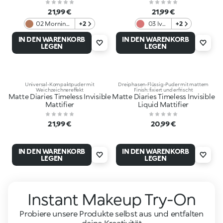
21,99 €
21,99 €
02 Morning
+2
03 Ivy
+2
Brew
League
IN DEN WARENKORB
IN DEN WARENKORB
Cappuccino
Rosé
LEGEN
LEGEN
Universal-Kompaktpuder mit
Dreiphasen-Flüssig-Puder mit mattem
Weichzeichnereffekt
Finish: fixiert und erfrischt
Matte Diaries Timeless Invisible
Matte Diaries Timeless Invisible
Mattifier
Liquid Mattifier
21,99 €
20,99 €
IN DEN WARENKORB
IN DEN WARENKORB
LEGEN
LEGEN
Instant Makeup Try-On
Probiere unsere Produkte selbst aus und entfalten
deine Kreativität