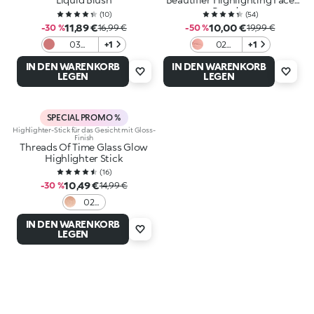
Powder
(
10
)
(
54
)
11,89 €
10,00 €
-30 %
16,99 €
-50 %
19,99 €
03
+1
02
+1
Timeless
Peachy
IN DEN WARENKORB
IN DEN WARENKORB
Mauve
Passion
LEGEN
LEGEN
SPECIAL PROMO %
Highlighter-Stick für das Gesicht mit Gloss-
Finish
Threads Of Time Glass Glow
Highlighter Stick
(
16
)
10,49 €
-30 %
14,99 €
02
Glass
IN DEN WARENKORB
Gold
LEGEN