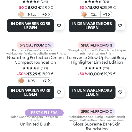
(
249
)
(
176
)
8,00 €
13,00 €
-50 %
15,99 €
-50 %
25,99 €
N1.5
+6
02
+1
Neutral
Toffee
IN DEN WARENKORB
IN DEN WARENKORB
LEGEN
LEGEN
SPECIAL PROMO %
SPECIAL PROMO %
Kompakte Creme-Foundation mit
Flüssig-Highlighter für Gesicht und Körper
wohltuender Wirkung aufhellendem Finish
mit metallischem Finish
Nourishing Perfection Cream
und LSF 20
Lumiverse Glow Up Face&Body
Compact Foundation
Highlighter Limited Edition
(
329
)
(
28
)
13,29 €
10,00 €
-30 %
18,99 €
-50 %
19,99 €
N95
+7
Neutral
IN DEN WARENKORB
IN DEN WARENKORB
LEGEN
LEGEN
SPECIAL PROMO %
BEST SELLERS
Puder-Blush mit langem Halt bis zu 12
Nicht abfärbende Flüssig-Foundation mit
Stunden
langem Halt und leuchtendem Finish mit
Unlimited Blush
Gloss Supreme Bare Skin
Hyaluronsäure
Foundation