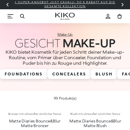
⚡ SUPER-ANGEBOT JUST CAVALLI: 30 % RABATT AUF DIE
GESAMTE KOLLEKTION
Make-Up
GESICHT
MAKE-UP
KIKO bietet Kosmetik für jeden Schritt deiner Make-up-
Routine, vom Primer über Concealer, Foundation und
Puder bis hin zu Rouge und Highlighter.
FOUNDATIONS
CONCEALERS
BLUSH
FA
99 Produkt(e)
Bronzer mit ultrasofter sinnlicher Textur
Blush mit ultrasofter sinnlicher Textur
Matte Diaries Bounce&Blur
Matte Diaries Bounce&Blur
Matte Bronzer
Matte Blush