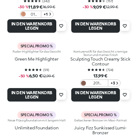
(
242
)
(
157
)
11,89 €
9,09 €
-30 %
16,99 €
-30 %
12,99 €
01
+1
Warm
IN DEN WARENKORB
IN DEN WARENKORB
Sienna
LEGEN
LEGEN
SPECIAL PROMO %
Puder-Highlighter für das Gesicht
Konturenstift für das Gesicht: cremige
Textur und mattes Finish
Green Me Highlighter
Sculpting Touch Creamy Stick
Contour
(
59
)
(
724
)
6,50 €
13,99 €
-50 %
12,99 €
201
+3
Chocolate
IN DEN WARENKORB
IN DEN WARENKORB
LEGEN
LEGEN
SPECIAL PROMO %
SPECIAL PROMO %
Neue Flüssigfoundation mit langem Halt
Gebackener Bronzer im Maxi-Format
Unlimited Foundation
Juicy Fizz Sunkissed Lumi-
Bronzer