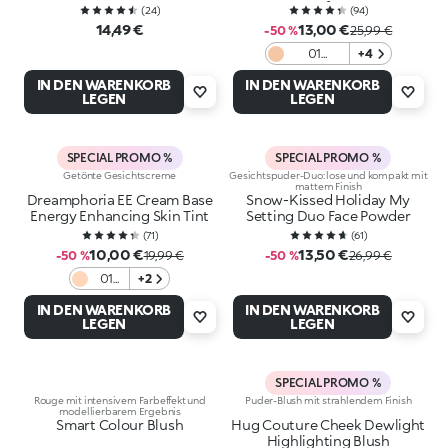
Spf30
(
24
)
(
94
)
14,49 €
13,00 €
-50 %
25,99 €
01
+4
Alabaster
IN DEN WARENKORB
IN DEN WARENKORB
LEGEN
LEGEN
SPECIAL PROMO %
SPECIAL PROMO %
Getönte Gesichtscreme
Gesichtspuder-Duo: lose und kompakt mit
mattem Finish
Dreamphoria EE Cream Base
Snow-Kissed Holiday My
Energy Enhancing Skin Tint
Setting Duo Face Powder
(
71
)
(
61
)
10,00 €
13,50 €
-50 %
19,99 €
-50 %
26,99 €
01
+2
Ivory
IN DEN WARENKORB
IN DEN WARENKORB
LEGEN
LEGEN
SPECIAL PROMO %
Rouge mit intensivem Farbeffekt und
Puder-Blush mit strahlendem Finish
modellierbarem Ergebnis
Smart Colour Blush
Hug Couture Cheek Dewlight
Highlighting Blush