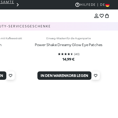
GESAMTE
THE KIKO SALE: BIS ZU -50 %
HILFE
DE | DE
UTY-SERVICES
GESCHENKE
it Kaffeeextrakt
Einweg-Masken für die Augenpartie
h
Power Shake Dreamy Glow Eye Patches
(
40
)
14,99 €
EN
IN DEN WARENKORB LEGEN