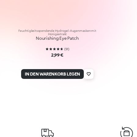
Feuchtigkeitsspendende Hydrogel-Augenmasken mit
Honigextrakt
Nourishing Eye Patch
(
51
)
2,99 €
IN DEN WARENKORB LEGEN