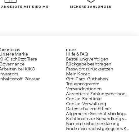
 ANGEBOTE MIT KIKO ME
SICHERE ZAHLUNGEN
ÜBER KIKO
HILFE
Unsere Marke
Hilfe & FAQ
KIKO schützt Tiere
Bestellung verfolgen
Governance
Rückgabe beantragen
Arbeiten bei KIKO
Passwort zurücksetzen
Investors
Mein Konto
Inhaltsstoff-Glossar
Gift-Card-Guthaben
Treueprogramm
Versandoptionen
Akzeptierte Zahlungsmethoden
Cookie-Richtlinie
Cookie-Verwaltung
Datenschutzrichtlinie
Allgemeine Geschäftsbedingungen
Richtlinien zur Behandlung von Reklamationen
Barrierefreiheitserklärung
Finde dein nächstgelegenes KIKO Geschäft