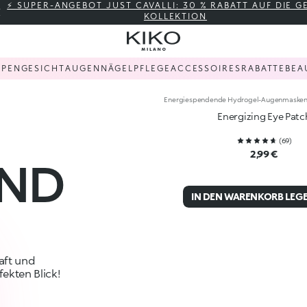
⚡ SUPER-ANGEBOT JUST CAVALLI: 30 % RABATT AUF DIE 
KOLLEKTION
PPEN
GESICHT
AUGEN
NÄGEL
PFLEGE
ACCESSOIRES
RABATTE
BEA
Energiespendende Hydrogel-Augenmasken m
Energizing Eye Patc
(
69
)
2,99 €
UND
IN DEN WARENKORB LEG
aft und
ekten Blick!