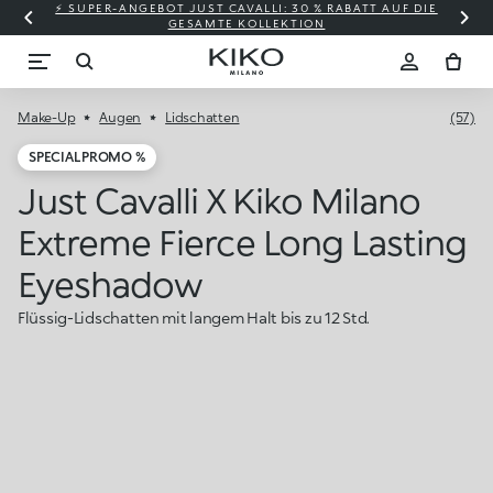
⚡ SUPER-ANGEBOT JUST CAVALLI: 30 % RABATT AUF DIE
GESAMTE KOLLEKTION
Make-Up
Augen
Lidschatten
(57)
SPECIAL PROMO %
Just Cavalli X Kiko Milano
Extreme Fierce Long Lasting
Eyeshadow
Flüssig-Lidschatten mit langem Halt bis zu 12 Std.