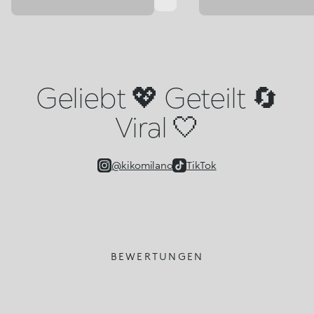
Geliebt 💖 Geteilt 🔄
Viral 🤍
@kikomilano
TikTok
BEWERTUNGEN