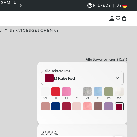
GESAMTE
THE KIKO SALE: BIS ZU -50 %
HILFE
DE | DE
UTY-SERVICES
GESCHENKE
Alle Bewertungen (1521)
Alle Farbtöne (65)
13 Ruby Red
101
11
21
01
43
81
153
150
51
30
12
04
48
06
77
13
58
103
102
15
73
23
79
64
2,99 €