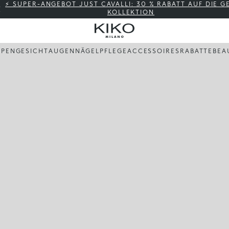
⚡ SUPER-ANGEBOT JUST CAVALLI: 30 % RABATT AUF DIE 
KOLLEKTION
PPEN
GESICHT
AUGEN
NÄGEL
PFLEGE
ACCESSOIRES
RABATTE
BEA