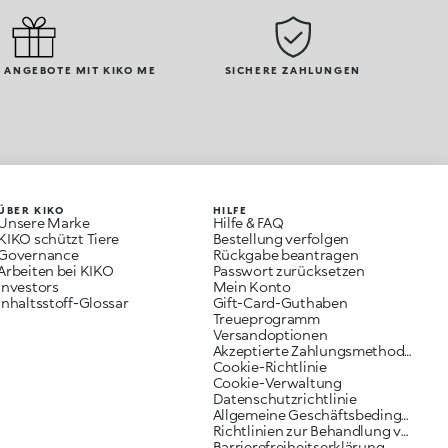
 ANGEBOTE MIT KIKO ME
SICHERE ZAHLUNGEN
ÜBER KIKO
HILFE
Unsere Marke
Hilfe & FAQ
KIKO schützt Tiere
Bestellung verfolgen
Governance
Rückgabe beantragen
Arbeiten bei KIKO
Passwort zurücksetzen
Investors
Mein Konto
Inhaltsstoff-Glossar
Gift-Card-Guthaben
Treueprogramm
Versandoptionen
Akzeptierte Zahlungsmethoden
Cookie-Richtlinie
Cookie-Verwaltung
Datenschutzrichtlinie
Allgemeine Geschäftsbedingungen
Richtlinien zur Behandlung von Reklamationen
Barrierefreiheitserklärung