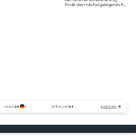
Finde dein nächstgelegenes KIKO Geschäft
LAND
DE
SPRACHE
DE
ÄNDERN