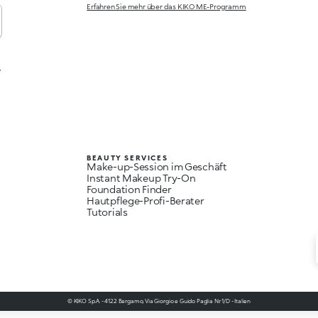
Erfahren Sie mehr über das KIKO ME-Programm
,
BEAUTY SERVICES
Make-up-Session im Geschäft
Instant Makeup Try-On
Foundation Finder
Hautpflege-Profi-Berater
Tutorials
© KIKO S.p.A. - 4122 Bergamo, Via Giorgio e Guido Paglia Nr. 1/D - Italien