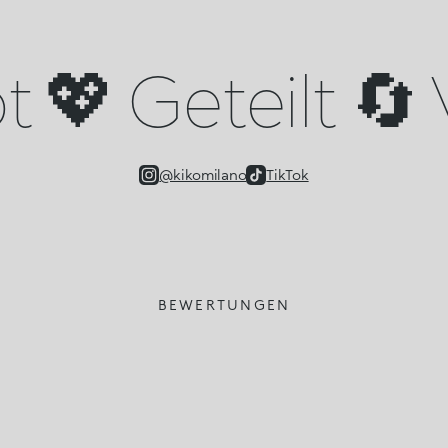
 💖 Geteilt 🔄 
@kikomilano
TikTok
BEWERTUNGEN