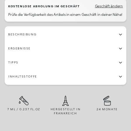
30
12
06
87
19
32
97
27
Geschäft ändern
KOSTENLOSE ABHOLUNG IM GESCHÄFT
Prüfe die Verfügbarkeit des Artikels in einem Geschäft in deiner Nähe!
15
73
23
79
64
45
84
96
02
76
101
04
14
70
16
67
BESCHREIBUNG
77
58
34
57
11
21
48
22
ERGEBNISSE
42
13
55
26
82
56
66
03
TIPPS
25
49
54
24
65
28
72
71
INHALTSSTOFFE
07
7 ML / 0.237 FL.OZ
HERGESTELLT IN
24 MONATE
FRANKREICH