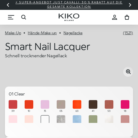
⚡ SUPER-ANGEBOT JUST CAVALLI: 30 % RABATT AUF DIE
GESAMTE KOLLEKTION
Make-Up
Hände-Make-up
Nagellacke
(1521)
Smart Nail Lacquer
Schnell trocknender Nagellack
01 Clear
39
10
75
05
63
41
53
18
103
102
01
43
81
153
150
51