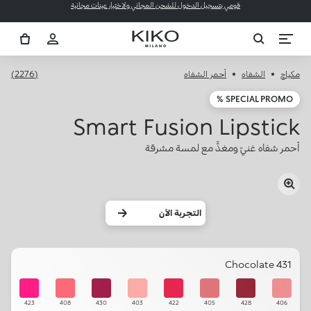
قومي بتسجيل الدخول للشحن المجاني ولاختيار عينات مجانية
مكياج
الشفاه
أحمر الشفاه
(2276)
SPECIAL PROMO %
Smart Fusion Lipstick
أحمر شفاه غنيّ ومغذٍّ مع لمسة مشرقة
التجربة الآن
431 Chocolate
423
408
430
403
422
405
428
406