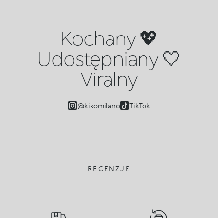
Kochany 💖
Udostępniany 🤍
Viralny
@kikomilano
TikTok
RECENZJE