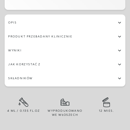
OPIS
PRODUKT PRZEBADANY KLINICZNIE
WYNIKI
JAK KORZYSTAĆ Z
SKŁADNIKÓW
4 ML / 0.135 FL.OZ
WYPRODUKOWANO
12 MIES.
WE WŁOSZECH