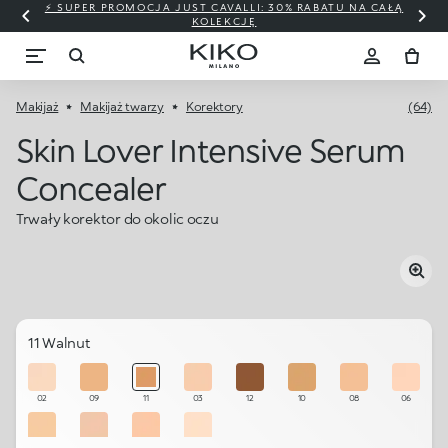
⚡ SUPER PROMOCJA JUST CAVALLI: 30% RABATU NA CAŁĄ
KOLEKCJĘ
Makijaż
Makijaż twarzy
Korektory
(64)
Skin Lover Intensive Serum
Concealer
Trwały korektor do okolic oczu
11 Walnut
02
09
11
03
12
10
08
06
04
05
07
01