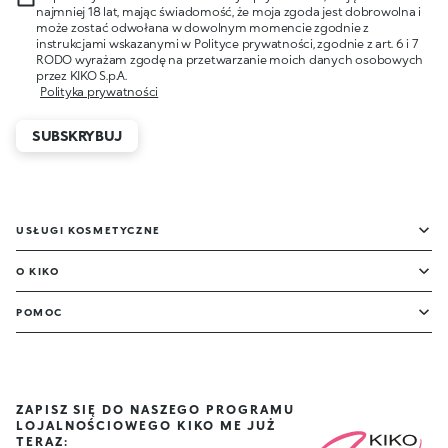
najmniej 18 lat, mając świadomość, że moja zgoda jest dobrowolna i
może zostać odwołana w dowolnym momencie zgodnie z
instrukcjami wskazanymi w Polityce prywatności, zgodnie z art. 6 i 7
RODO wyrażam zgodę na przetwarzanie moich danych osobowych
przez KIKO S.p.A.
Polityka prywatności
SUBSKRYBUJ
USŁUGI KOSMETYCZNE
O KIKO
POMOC
ZAPISZ SIĘ DO NASZEGO PROGRAMU
LOJALNOŚCIOWEGO KIKO ME JUŻ
TERAZ: