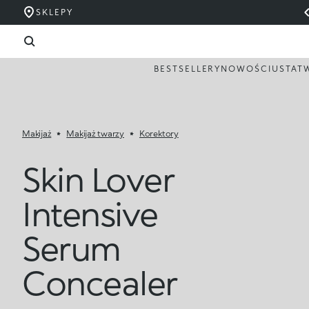
SKLEPY
BESTSELLERY
NOWOŚCI
USTA
T
Makijaż
Makijaż twarzy
Korektory
Skin Lover
Intensive
Serum
Concealer