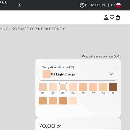
AŁĄ
THE KIKO SALE: DO 50% ZNIŻKI
POMOC
PL | PL
ŁUGI KOSMETYCZNE
PREZENTY
Wszystkie recenzje (64)
Wszystkie odcienie (12)
03 Light Beige
05
02
03
06
08
07
04
12
10
09
11
01
70,00 zł