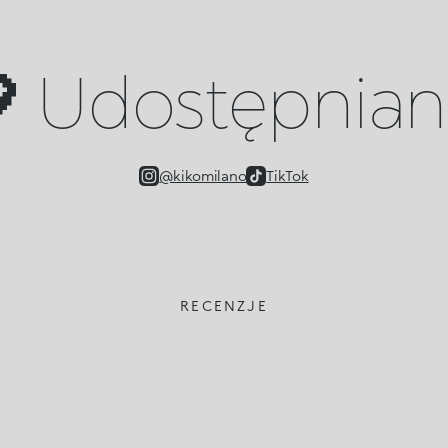
 Udostępniany
@kikomilano
TikTok
RECENZJE