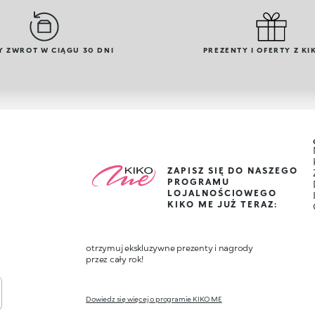
Y ZWROT W CIĄGU 30 DNI
PREZENTY I OFERTY Z KI
ZAPISZ SIĘ DO NASZEGO
PROGRAMU
LOJALNOŚCIOWEGO
KIKO ME JUŻ TERAZ:
otrzymuj ekskluzywne prezenty i nagrody
przez cały rok!
Dowiedz się więcej o programie KIKO ME