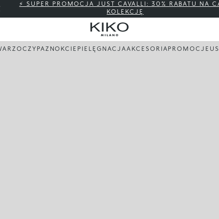
⚡ SUPER PROMOCJA JUST CAVALLI: 30% RABATU NA C
KOLEKCJĘ
WARZ
OCZY
PAZNOKCIE
PIELĘGNACJA
AKCESORIA
PROMOCJE
US