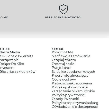
KO ME
BEZPIECZNE PŁATNOŚCI
O KIKO
POMOC
Nasza Marka
Pomoc & FAQ
KIKO dba o zwierzęta
Śledź swoje zamówienie
Zarządzanie
Zażądaj zwrotu
Dołącz Do Kiko
Zresetuj hasło
Investors
Twoje konto
Glosariusz składników
Saldo kart podarunkowych
Program lojalnościowy
Opcje dostawy
Płatność zaakceptowana
Polityka plików cookie
Zarządzanie plikami cookie
Polityka prywatności
Zasady i Warunki
Polityka rozpatrywania skarg
Oświadczenie o dostępności