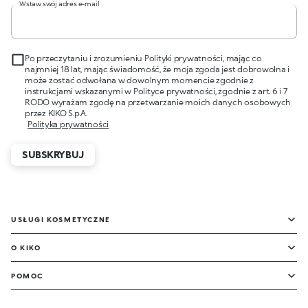
Wstaw swój adres e-mail
Po przeczytaniu i zrozumieniu Polityki prywatności, mając co
najmniej 18 lat, mając świadomość, że moja zgoda jest dobrowolna i
może zostać odwołana w dowolnym momencie zgodnie z
instrukcjami wskazanymi w Polityce prywatności, zgodnie z art. 6 i 7
RODO wyrażam zgodę na przetwarzanie moich danych osobowych
przez KIKO S.p.A.
Polityka prywatności
SUBSKRYBUJ
USŁUGI KOSMETYCZNE
O KIKO
POMOC