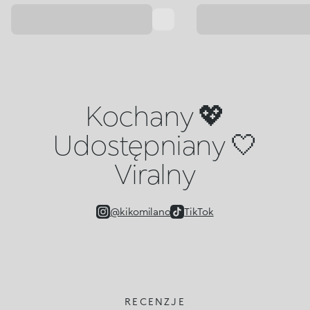
Kochany 💖
Udostępniany 🤍
Viralny
@kikomilano
TikTok
RECENZJE