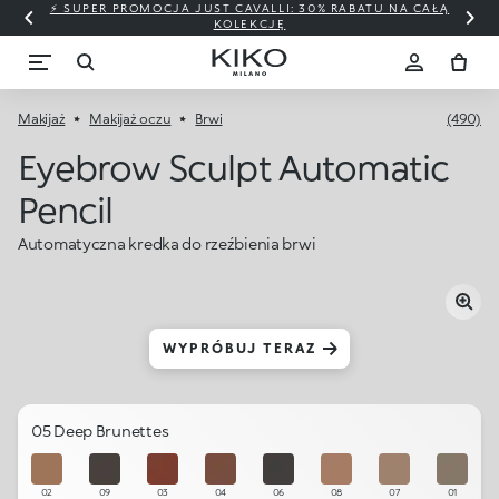
⚡ SUPER PROMOCJA JUST CAVALLI: 30% RABATU NA CAŁĄ
KOLEKCJĘ
Makijaż
Makijaż oczu
Brwi
(490)
Eyebrow Sculpt Automatic
Pencil
Automatyczna kredka do rzeźbienia brwi
WYPRÓBUJ TERAZ
05 Deep Brunettes
02
09
03
04
06
08
07
01