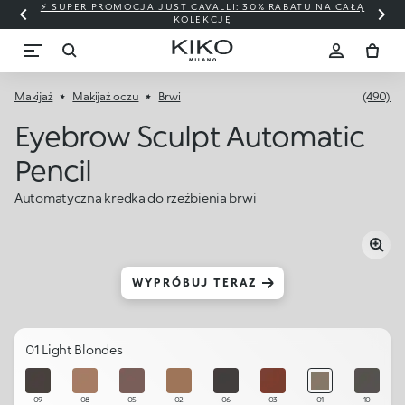
⚡ SUPER PROMOCJA JUST CAVALLI: 30% RABATU NA CAŁĄ
KOLEKCJĘ
Makijaż
Makijaż oczu
Brwi
(490)
Eyebrow Sculpt Automatic
Pencil
Automatyczna kredka do rzeźbienia brwi
WYPRÓBUJ TERAZ
01 Light Blondes
09
08
05
02
06
03
01
10