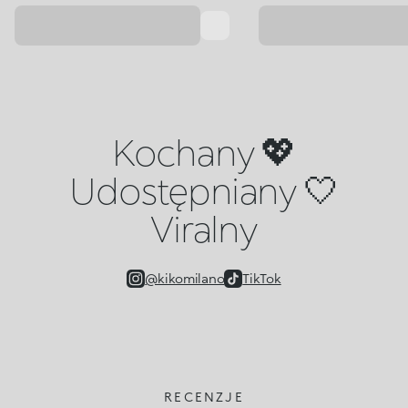
Kochany 💖
Udostępniany 🤍
Viralny
@kikomilano
TikTok
RECENZJE