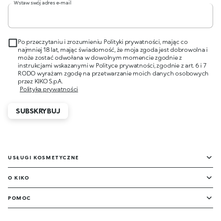
Wstaw swój adres e-mail
Po przeczytaniu i zrozumieniu Polityki prywatności, mając co
najmniej 18 lat, mając świadomość, że moja zgoda jest dobrowolna i
może zostać odwołana w dowolnym momencie zgodnie z
instrukcjami wskazanymi w Polityce prywatności, zgodnie z art. 6 i 7
RODO wyrażam zgodę na przetwarzanie moich danych osobowych
przez KIKO S.p.A.
Polityka prywatności
SUBSKRYBUJ
USŁUGI KOSMETYCZNE
O KIKO
POMOC